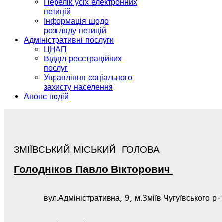
Перелік усіх електронних
петицій
Інформація щодо
розгляду петицій
Адміністративні послуги
ЦНАП
Відділ реєстраційних
послуг
Управління соціального
захисту населення
Анонс подій
ЗМІЇВСЬКИЙ МІСЬКИЙ ГОЛОВА
Голодніков
Павло
Вікторович
вул.Адміністративна, 9, м.Зміїв Чугуївського р