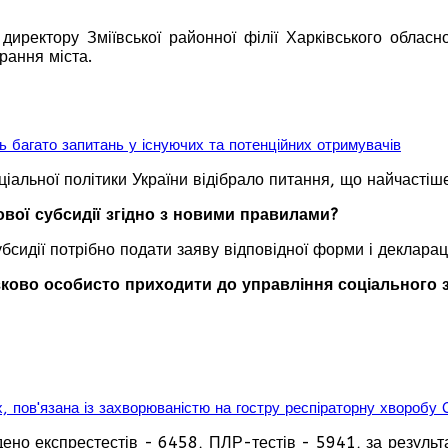
 директору Зміївської районної філії Харківського обласн
рання міста.
ь багато запитань у існуючих та потенційних отримувачів
ціальної політики України відібрало питання, що найчастіше 
вої субсидії згідно з новими правилами?
бсидії потрібно подати заяву відповідної форми і декларац
зково особисто приходити до управління соціального 
ах, пов'язана із захворюваністю на гостру респіраторну хвороб
ено експрестестів - 6458, ПЛР-тестів - 5941, за результ