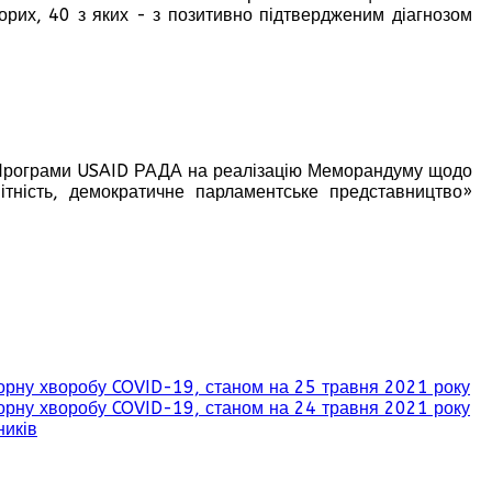
ворих, 40 з яких - з позитивно підтвердженим діагнозом
 Програми USAID РАДА на реалізацію Меморандуму щодо
ітність, демократичне парламентське представництво»
раторну хворобу COVID-19, станом на 25 травня 2021 року
раторну хворобу COVID-19, станом на 24 травня 2021 року
ників