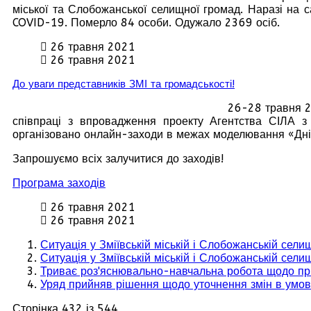
міської та Слобожанської селищної громад. Наразі на с
COVID-19. Померло 84 особи. Одужало 2369 осіб.
26 травня 2021
26 травня 2021
До уваги представників ЗМІ та громадськості!
26-28 травня 2
співпраці з впровадження проекту Агентства СІЛА з 
організовано онлайн-заходи в межах моделювання «Днів
Запрошуємо всіх залучитися до заходів!
Програма заходів
26 травня 2021
26 травня 2021
Ситуація у Зміївській міській і Слобожанській сел
Ситуація у Зміївській міській і Слобожанській сел
Триває роз'яснювально-навчальна робота щодо при
Уряд прийняв рішення щодо уточнення змін в умов
Сторінка 432 із 544