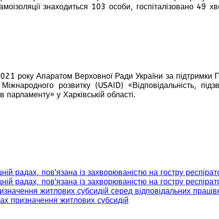
амоізоляції знаходиться 103 особи, госпіталізовано 49 х
021 року Апаратом Верховної Ради України за підтримки
Міжнародного розвитку (USAID) «Відповідальність, підзв
 парламенту» у Харківській області.
ищній радах, пов'язана із захворюваністю на гостру респі
ищній радах, пов'язана із захворюваністю на гостру респі
значення житлових субсидій серед відповідальних праців
ах призначення житлових субсидій