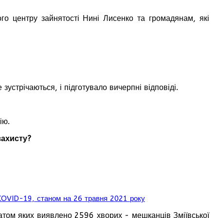
ого центру зайнятості Нині Лисенко та громадянам, які
зустрічаються, і підготувало вичерпні відповіді.
ію.
захисту?
у COVID-19, станом на 26 травня 2021 року
атом яких виявлено 2596 хворих - мешканців Зміївської