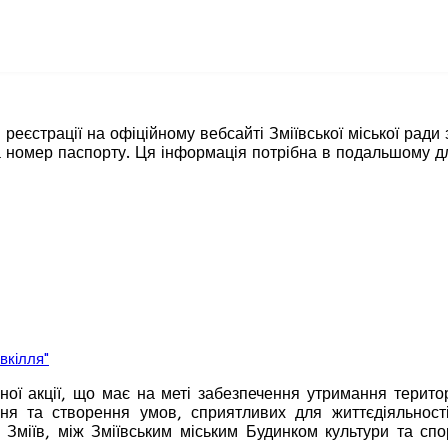
 реєстрації на офіційному вебсайті Зміївської міської ради 
я та номер паспорту. Ця інформація потрібна в подальшому д
вкілля"
ної акції, що має на меті забезпечення утримання територ
ння та створення умов, сприятливих для життєдіяльност
 м. Зміїв, між Зміївським міським Будинком культури та 