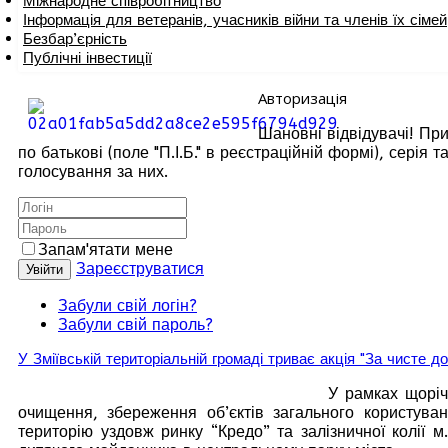
Міжнародне співробітництво
Інформація для ветеранів, учасників війни та членів їх сімей
Безбар’єрність
Публічні інвестиції
Авторизація
Шановні відвідувачі! При
по батькові (поле "П.І.Б." в реєстраційній формі), сері
голосування за них.
Запам'ятати мене
Зареєструватися
Увійти
Забули свій логін?
Забули свій пароль?
У Зміївській територіальній громаді триває акція "За чисте до
У рамках щоріч
очищення, збереження об’єктів загального користува
територію уздовж ринку “Кредо” та залізничної колії