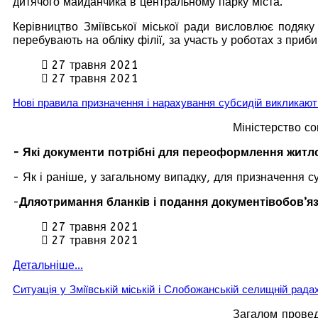
дитячого майданчика в центральному парку міста.
Керівництво Зміївської міської ради висловлює подяку
перебувають на обліку філії, за участь у роботах з приби
27 травня 2021
27 травня 2021
Нові правила призначення і нарахування субсидій викликают
Міністерство со
- Які документи потрібні для переоформлення житло
- Як і раніше, у загальному випадку, для призначення су
-
Для
отримання бланків і подання документів
обов’я
27 травня 2021
27 травня 2021
Детальніше...
Ситуація у Зміївській міській і Слобожанській селищній рад
Загалом провед