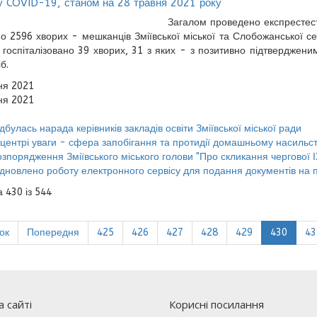
у COVID-19, станом на 28 травня 2021 року
Загалом проведено експрестест
о 2596 хворих - мешканців Зміївської міської та Слобожанської се
, госпіталізовано 39 хворих, 31 з яких - з позитивно підтвердже
б.
ня 2021
ня 2021
дбулась нарада керівників закладів освіти Зміївської міської ради
 центрі уваги - сфера запобігання та протидії домашньому насильств
зпорядження Зміївського міського голови "Про скликання чергової ІХ 
ідновлено роботу електронного сервісу для подання документів на 
 430 із 544
ок
Попередня
425
426
427
428
429
430
43
 сайті
Корисні посилання