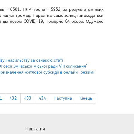
ів - 6501, ПЛР-тестів - 5952, за результатом яких
лищної громад. Наразі на самоізоляції знаходиться
ним діагнозом COVID-19. Померло 84 особи. Одужало
у і насильству за ознакою статі
сесії Зміївської міської ради VIІІ скликання"
призначення житлової субсидії в онлайн-режимі
1
432
433
434
Наступна
Кінець
Навігація