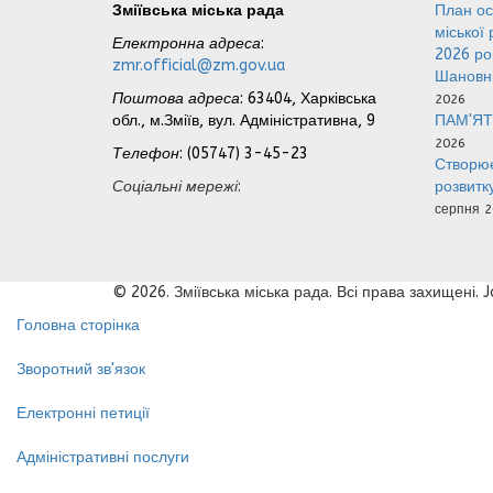
Зміївська міська рада
План ос
міської
Електронна адреса
:
2026 р
zmr.official@zm.gov.ua
Шановні
Поштова адреса
: 63404, Харківська
2026
обл., м.Зміїв, вул. Адміністративна, 9
ПАМ'ЯТ
2026
Телефон
: (05747) 3-45-23
Створює
Соціальні мережі
:
розвитк
серпня 2
© 2026. Зміївська міська рада. Всі права захищені.
Головна сторінка
Зворотний зв'язок
Електронні петиції
Адміністративні послуги