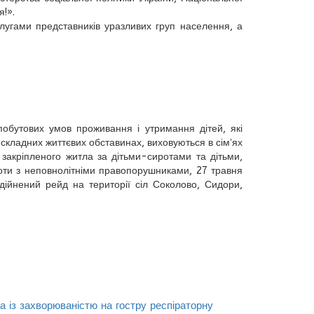
я!».
лугами представників уразливих груп населення, а
бутових умов проживання і утримання дітей, які
 складних життєвих обставинах, виховуються в сімʼях
 закріпленого житла за дітьми-сиротами та дітьми,
боти з неповнолітніми правопорушниками, 27 травня
здійнений рейд на території сіл Соколово, Сидори,
на із захворюваністю на гостру респіраторну