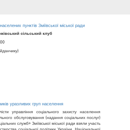
населених пунктів Зміївської міської ради
нківський сільський клуб
-00
йданчику)
иків уразливих груп населення
істи управління соціального захисту населення
ального обслуговування (надання соціальних послуг)
ціальних служб» Зміївської міської ради взяли участь
терства соціальної політики України, Національної