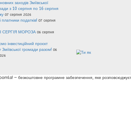
новних заходів Зміївської
 ради з 10 серпня по 16 серпня
оку
07 серпня 2026
 платники податків!
07 серпня
І СЕРГІЯ МОРОЗА
06 серпня
мо інвестиційний проєкт
у Зміївської громади разом!
06
026
 Joomla! — безкоштовне програмне забезпечення, яке розповсюджуєт