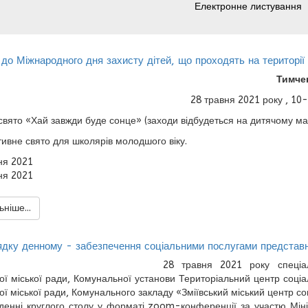
Електронне листування
до Міжнародного дня захисту дітей, що проходять на території 
Тимче
28 травня 2021 року , 10
свято «Хай завжди буде сонце» (заходи відбудеться на дитячому ма
тивне свято для школярів молодшого віку.
ня 2021
ня 2021
ніше...
ядку денному - забезпечення соціальними послугами представн
28 травня 2021 року спеціал
кої міської ради, Комунальної установи Територіальний центр соці
кої міської ради, Комунального закладу «Зміївський міський центр со
денні круглого столу у форматі zoom-конференції за участю Мініс