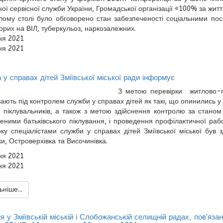
ної сервісної служби України, Громадської організації «100% за житт
лому столі було обговорено стан забезпеченості соціальними пос
орих на ВІЛ, туберкульоз, наркозалежних.
ня 2021
ня 2021
у справах дітей Зміївської міської ради інформує
З метою перевірки житлово-по
ають під контролем служби у справах дітей як такі, що опинились у
в, піклувальників, а також з метою здійснення контролю за станом
еними батьківського піклування, і проведення профілактичної ра
ку спеціалістами служби у справах дітей Зміївської міської був 
и, Островерхівка та Височинівка.
ня 2021
ня 2021
ніше...
я у Зміївській міській і Слобожанській селищній радах, пов'яза