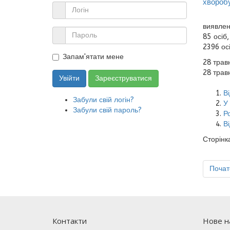
хвороб
виявлен
85 осіб
2396 осі
Запам'ятати мене
28 трав
28 трав
Увійти
Зареєструватися
Ві
Забули свій логін?
У
Забули свій пароль?
Ро
В
Сторінка
Почат
Контакти
Нове на