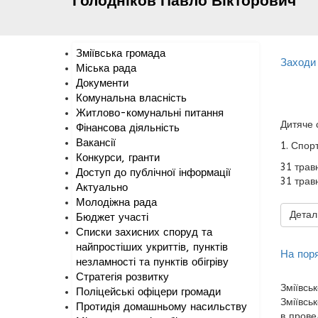
Голодніков
Павло
Вікторович
Зміївська громада
Заходи 
Міська рада
Документи
Комунальна власність
Житлово-комунальні питання
Дитяче 
Фінансова діяльність
Вакансії
1. Спор
Конкурси, гранти
31 трав
Доступ до публічної інформації
31 трав
Актуально
Молодіжна рада
Деталь
Бюджет участі
Списки захисних споруд та
найпростіших укриттів, пунктів
На пор
незламності та пунктів обігріву
Стратегія розвитку
Зміївсь
Поліцейські офіцери громади
Зміївсь
Протидія домашньому насильству
в прове