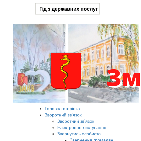
Гід з державних послуг
Головна сторінка
Зворотний зв'язок
Зворотний зв'язок
Електронне листування
Звернутись особисто
Звернення громадян