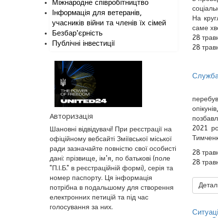
Міжнародне співробітництво
соціаль
Інформація для ветеранів,
На круг
учасників війни та членів їх сімей
саме хв
Безбар’єрність
28 трав
Публічні інвестиції
28 трав
Служба 
перебув
опікуні
Авторизація
позбавл
2021 ро
Шановні відвідувачі! При реєстрації на
Тимченк
офіційному вебсайті Зміївської міської
ради зазначайте повністю свої особисті
28 трав
дані: прізвище, ім’я, по батькові (поле
28 трав
"П.І.Б." в реєстраційній формі), серія та
номер паспорту. Ця інформація
Деталь
потрібна в подальшому для створення
електронних петицій та під час
голосування за них.
Ситуаці