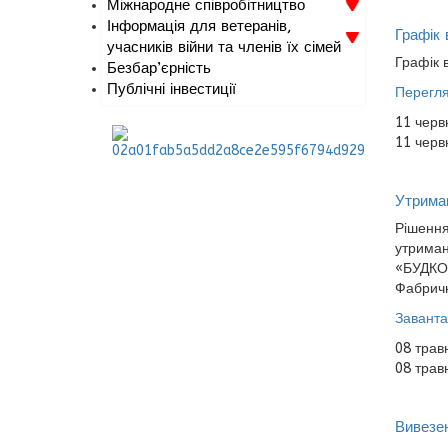
Міжнародне співробітництво
Інформація для ветеранів,
Графік 
учасників війни та членів їх сімей
Графік в
Безбар’єрність
Публічні інвестиції
Перегля
11 черв
11 черв
Утриман
Рішення
утриман
«БУДКО
Фабричн
Заванта
08 трав
08 трав
Вивезен