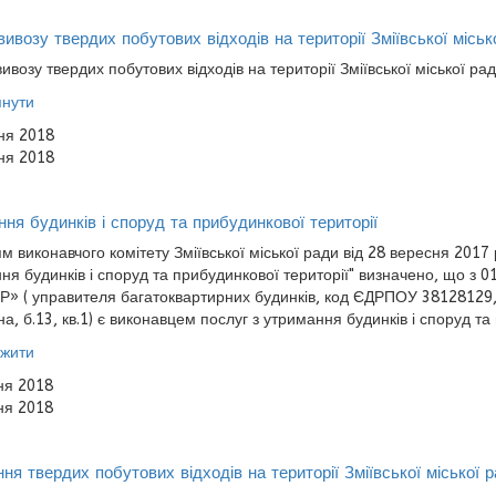
вивозу твердих побутових відходів на території Зміївської міськ
ивозу твердих побутових відходів на території Зміївської міської рад
нути
ня 2018
ня 2018
ня будинків і споруд та прибудинкової території
м виконавчого комітету Зміївської міської ради від 28 вересня 201
ня будинків і споруд та прибудинкової території" визначено, що з 
Р» (
управителя багатоквартирних будинків,
код ЄДРПОУ 38128129, ю
а, б.13,
кв.1)
є
виконавцем послуг з утримання
будинків і споруд т
жити
ня 2018
ня 2018
ня твердих побутових відходів на території Зміївської міської 