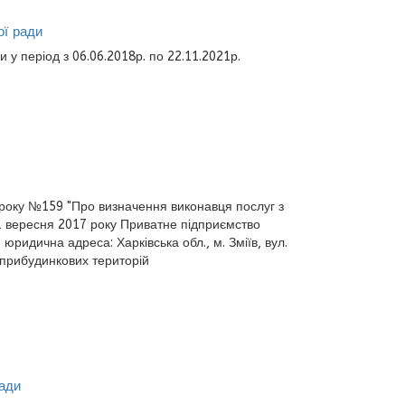
ої ради
и у період з 06.06.2018р. по 22.11.2021р.
7 року №159 "Про визначення виконавця послуг з
01 вересня 2017 року
Приватне підприємство
ридична адреса: Харківська обл., м. Зміїв, вул.
а прибудинкових територій
ради