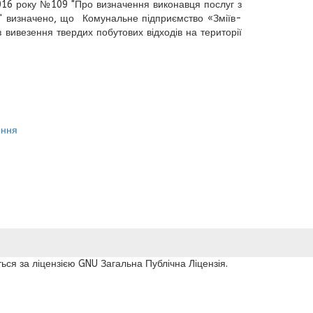
2016 року №109 "Про визначення виконавця послуг з
ди" визначено, що Комунальне підприємство «Зміїв-
з вивезення твердих побутових відходів на території
ення
ься за ліцензією GNU Загальна Публічна Ліцензія.