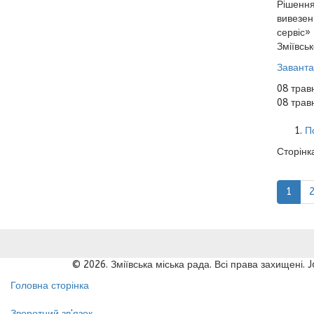
Рішення
вивезен
сервіс»
Зміївськ
Заванта
08 трав
08 трав
П
Сторінка
1
© 2026. Зміївська міська рада. Всі права захищені.
Головна сторінка
Зворотний зв'язок