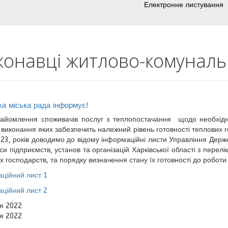
Електронне листування
конавці житлово-комуналь
ка міська рада інформує!
айомлення споживачів послуг з теплопостачання щодо необхідног
, виконання яких забезпечить належний рівень готовності теплових
23, років доводимо до відому інформаційні листи Управління Держе
си підприємств, установ та організацій Харківської області з перел
х господарств, та порядку визначення стану їх готовності до робот
ційний лист 1
ційний лист 2
я 2022
я 2022