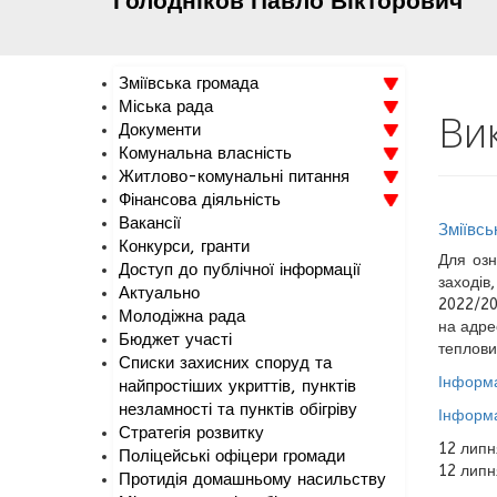
Голодніков
Павло
Вікторович
Зміївська громада
Міська рада
Ви
Документи
Комунальна власність
Житлово-комунальні питання
Фінансова діяльність
Вакансії
Зміївсь
Конкурси, гранти
Для озн
Доступ до публічної інформації
заходів
Актуально
2022/20
Молодіжна рада
на адре
Бюджет участі
теплови
Списки захисних споруд та
Інформа
найпростіших укриттів, пунктів
незламності та пунктів обігріву
Інформа
Стратегія розвитку
12 липн
Поліцейські офіцери громади
12 липн
Протидія домашньому насильству