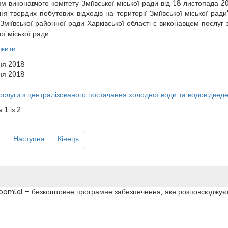
м виконавчого комітету Зміївської міської ради від 18 листопада 
ня твердих побутових відходів на території Зміївської міської ра
 Зміївської районної ради Харківської області є виконавцем послуг 
ої міської ради
жити
ня 2018
ня 2018
ослуги з централізованого постачання холодної води та водовідвед
 1 із 2
2
Наступна
Кінець
 Joomla! — безкоштовне програмне забезпечення, яке розповсюджуєт