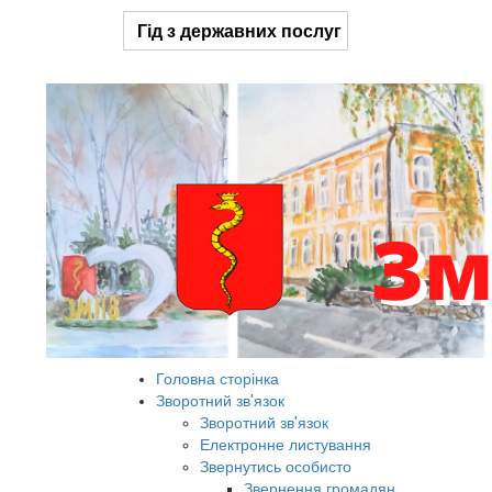
Гід з державних послуг
Головна сторінка
Зворотний зв'язок
Зворотний зв'язок
Електронне листування
Звернутись особисто
Звернення громадян