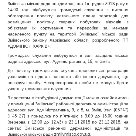
Зміївська міська рада повідомляє, що 14 грудня 2018 року о
14:00 год. відбудуться громадські слухання з питання
обговорення проекту детального плану території для
розміщення полігону твердих побутових відходів з
об’єктами їх сортування та переробки за межами
населеного пункту на території Зміївської міської ради
Зміївського району Харківської області, розробленого ПП
«ДОМІНІОН ХАРКІВ».
Громадські слухання відбудуться в залі засідань міської
ради за адресою: вул. Адміністративна, 16, м. Зміїв.
До початку громадських слухань проводиться реєстрація
учасників на підставі паспорта або іншого документа, що
посвідчує особу. Незареєстровані особи не можуть брати
участь у громадських слуханнях.
З проектом містобудівної документації можна ознайомитись
у приміщенні Зміївської районної державної адміністрації за
адресою: вул. Адміністративна, 9, к. 8, м. Зміїв, (тел. (05747)
3 45 27) з понеділка по п’ятницю з 9.00 до 16.00 години
(перерва з 12.00 до 12.45) з 23.11.2018 по 23.12.2018, на
сайтах Зміївської районної державної адміністрації та
Зміївської міської ради zmiivmisto.gov.ua.