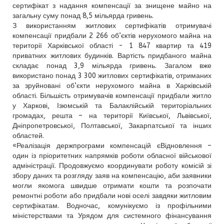
сертифікат з надання компенсації за знищене майно на
загальну суму понад 8,5 мільярда гривень.
З використанням житлових сертифікатів отримувачі
компенсації придбали 2 266 об’єктів нерухомого майна на
території Харківської області - 1 847 квартир та 419
приватних житлових будинків. Вартість придбаного майна
складає понад 3,9 мільярда гривень. Загалом вже
використано понад 3 300 житлових сертифікатів, отриманих
за зруйновані об’єкти нерухомого майна в Харківській
області. Більшість отримувачів компенсації придбали житло
у Харкові, Ізюмській та Балаклійській територіальних
громадах, решта – на території Київської, Львівської,
Дніпропетровської, Полтавської, Закарпатської та інших
областей.
«Реалізація держпрограми компенсацій єВідновлення –
один із пріоритетних напрямків роботи обласної військової
адміністрації. Продовжуємо координувати роботу комісій зі
збору даних та розгляду заяв на компенсацію, аби заявники
могли якомога швидше отримати кошти та розпочати
ремонтні роботи або придбали нові оселі завдяки житловим
сертифікатам. Водночас, комунікуємо із профільними
міністерствами та Урядом для системного фінансування