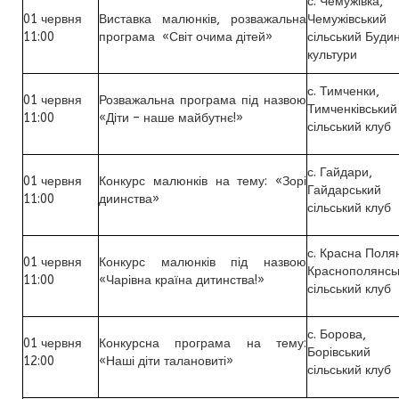
с. Чемужівка,
01 червня
Виставка малюнків, розважальна
Чемужівський
11:00
програма «Світ очима дітей»
сільський Буди
культури
с. Тимченки,
01 червня
Розважальна програма під назвою
Тимченківський
11:00
«Діти – наше майбутнє!»
сільський клуб
с. Гайдари,
01 червня
Конкурс малюнків на тему: «Зорі
Гайдарський
11:00
диинства»
сільський клуб
с. Красна Поля
01 червня
Конкурс малюнків під назвою
Краснополянсь
11:00
«Чарівна країна дитинства!»
сільський клуб
с. Борова,
01 червня
Конкурсна програма на тему:
Борівський
12:00
«Наші діти талановиті»
сільський клуб