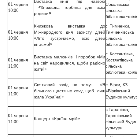
Виставка книг під назвою
01 червня
Соколівська
«
Книжкова торбина для всієї
10:00
сільська
родини
»
бібліотека-філі
Книжкова виставка до
с. Тимченки,
01 червня
Міжнародного дня захисту дітей
Тимченківська
10:00
«Літо зустрічаємо, всіх дітей
сільська
вітаємо!»
бібліотека-філі
с. Костянтівка,
Виставка малюнків і поробок «Ми
01 червня
Костянтівська
на світ народилися, щоби радісно
11:00
сільська
жити!»
бібліотека-філі
Святковий захід на тему: «Я
с. Бірки, КЗ
01 червня
більшого щастя не хочу, щоб лиш
«Бірківський
11:00
жила Україна!»
Будинок культу
с.Таранівка,
01 червня
Таранівський
Концерт «Країна мрій»
11:00
сільський Буди
культури