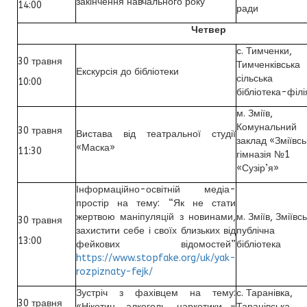
закінчення навчального року
14:00
ради
Четвер
с. Тимченки,
30 травня
Тимченківська
Екскурсія до бібліотеки
сільська
10:00
бібліотека-філі
м. Зміїв,
Комунальний
30 травня
Вистава від театральної студії
заклад «Зміївсь
«Маска»
11:30
гімназія №1
«Сузір’я»
Інформаційно-освітній медіа-
простір на тему: “Як не стати
жертвою маніпуляцій з новинами,
м. Зміїв, Зміївс
30 травня
захистити себе і своїх близьких від
публічна
13:00
фейкових відомостей”
бібліотека
https://www.stopfake.org/uk/yak-
rozpiznaty-fejk/
Зустріч з фахівцем на тему:
с. Таранівка,
30 травня
«Нікотин, алкоголь, наркотики –
Таранівська