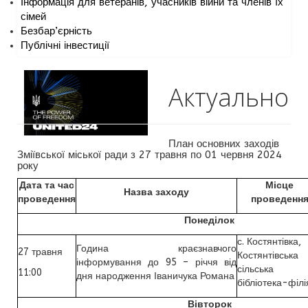
Інформація для ветеранів, учасників війни та членів їх
сімей
Безбар’єрність
Публічні інвестиції
Актуально
План основних заходів
Зміївської міської ради з 27 травня по 01 червня 2024
року
Дата та час
Місце
Назва заходу
проведення
проведенн
Понеділок
с. Костянтівка,
Година краєзнавчого
27 травня
Костянтівська
інформування до 95 – річчя від
сільська
11:00
дня народження Іваничука Романа
бібліотека-філі
Вівторок