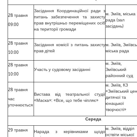
Засідання Координаційної ради з
м. Зміїв, міська
28 травня
питань забезпечення та захисту
рада (зал
прав внутрішньо переміщених осіб
09:00
засідань)
на території громади
28 травня
Засідання комісії з питань захисту
м. Зміїв, Зміївс
прав дітей
міська рада
10:00
м. Зміїв,
28 травня
Участь у судовому засіданні
Зміївський
10:00
районний суд
м. Зміїв, КЗ
28 травня
«Зміївський це
Вистава від театральної студії
дитячої та
час
«Маска»: «Все, що тебе чіпляє»
юнацької
уточнюється
творчості»
Середа
м. Зміїв, відділ
29 травня
Нарада з керівниками щодо
оствіти міської