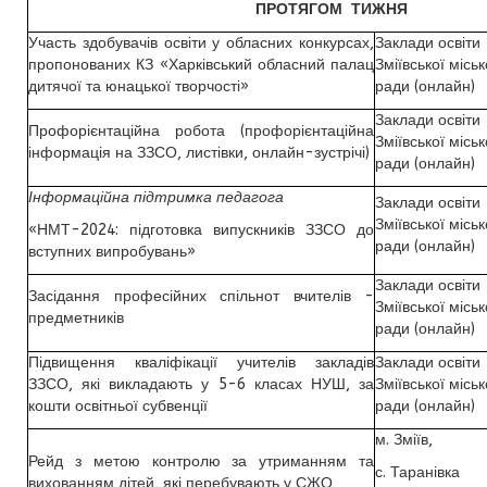
ПРОТЯГОМ ТИЖНЯ
Участь здобувачів освіти у обласних конкурсах,
Заклади освіти
пропонованих КЗ «Харківський обласний палац
Зміївської міськ
дитячої та юнацької творчості»
ради (онлайн)
Заклади освіти
Профорієнтаційна робота (профорієнтаційна
Зміївської міськ
інформація на ЗЗСО, листівки, онлайн-зустрічі)
ради (онлайн)
Інформаційна підтримка педагога
Заклади освіти
Зміївської міськ
«НМТ-2024: підготовка випускників ЗЗСО до
ради (онлайн)
вступних випробувань»
Заклади освіти
Засідання професійних спільнот вчителів -
Зміївської міськ
предметників
ради (онлайн)
Підвищення кваліфікації учителів закладів
Заклади освіти
ЗЗСО, які викладають у 5-6 класах НУШ, за
Зміївської міськ
кошти освітньої субвенції
ради (онлайн)
м. Зміїв,
Рейд з метою контролю за утриманням та
с. Таранівка
вихованням дітей, які перебувають у СЖО