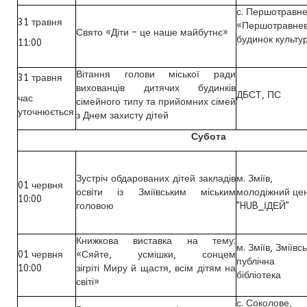
с. Першотравне
31 травня
«Першотравне
Свято «Діти – це наше майбутнє»
будинок культу
11:00
Вітання голови міської ради
31 травня
вихованців дитячих будинків
ДБСТ, ПС
час
сімейного типу та прийомних сімей
уточнюється
з Днем захисту дітей
Субота
Зустріч обдарованих дітей закладів
м. Зміїв,
01 червня
освіти із Зміївським міським
молодіжний це
10:00
головою
"HUB_ІДЕЙ"
Книжкова виставка на тему:
м. Зміїв, Зміївс
01 червня
«Сяйте, усмішки, сонцем
публічна
10:00
зігріті Миру й щастя, всім дітям на
бібліотека
світі»
с. Соколове,