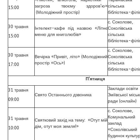
загроза твоєму здоров’ю»
сільська
15:00
(Молодіжний простір)
бібліотека-філі
с. Соколове,
30 травня
Інтелект-кафе під назвою «Літнє
Соколівська
меню для книголюбів»
сільська
15:00
бібліотека-філі
с. Соколове,
30 травня
Вечірка «Привіт, літо» (Молодіжний
Соколівська
простір «Ось»)
сільська
17:00
бібліотека-філі
П'ятниця
Заклади освіти
31 травня
Свято Останнього дзвоника
Зміївської міськ
09:00
ради (онлайн)
с. Соколове,
Комунальний
31 травня
Святковий захід на тему: «Отут мій
заклад
дім, отут моя земля!»
10:00
«Соколівський
будинок культу