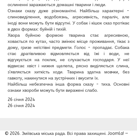
ослиненні заражаються домашні тварини і люди.
Ознаки сказу дуже різноманітні. Найбільш характерні -
слиновиділення, водобоязнь, агресивність, параліч, але
іноді вони можуть бути відсутні. У собак і кішок сказ протікає
в двох формах: буйній і тихій.
Хвора буйною формою тварина стає агресивною,
ховається по кутах, часто змінює місце проживання, тікає з
дому, гризе неїстівні предмети. Голос - пропадає. Собака
стає дратівливою відмовляється від їжі і води, не
відгукується на поклик, не слухається господаря. У неї
відвисає хвіст і нижня щелепа, рясно виділяється слина,
з'являється хиткість ходи. Тварина здатна мовчки, без
гавкоту, накинутися на зустрічних і вкусити їх.
Найбільш небезпечна інша форма сказу - тиха. Основні
ознаки хвороби можуть бути виражені слабо.
26 січня 2024
26 січня 2024
© 2026. Зміївська міська рада. Всі права захищені. Joomla! —