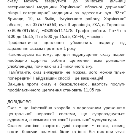
сказу можуть звернутися до Зміївської дільниці
ветеринарної медицини Харківської обласної державної
лікарні ветеринарної медицини за адресами: вул. 92-ої
Бригади, 10, м. Зміїв, Чугуївського району, Харківської
області, тел. 0574734363, вул. Широнінців, 23А, с. Таранівка
+380962917607, +380984117478. Графік роботи: Пн-Чт з
8.00 до 16.45, Пт з 8.00 до 15.45, Сб-Нд -вихідні.
Профілактичне щеплення убезпечить тварину від
зараження сказом протягом 1 року.
Наголошуємо на тому, що для недопущення сказу тварин
необхідно щорічно робити щеплення всім домашнім
улюбленцям, починаючи з 3-місячного віку.
Пам’ятайте, сказ вилікувати не можна, його можна тільки
попередити! Найдієвіший спосіб – це вакцинація!
Вакцина проти сказу є безкоштовною, вартість послуги
профілактичного щеплення становить 11,05 грн.
ДОВІДКОВО.
Сказ - це інфекційна хвороба з переважним ураженням
центральної нервової системи, що супроводжується
судомами, спазмами глоткової і дихальної мускулатури.
Сказом частіше хворіють дикі тварини - вовки, лисиці,
єноти, борсуки, ведмеді, білки та інші. Від них при укусі,