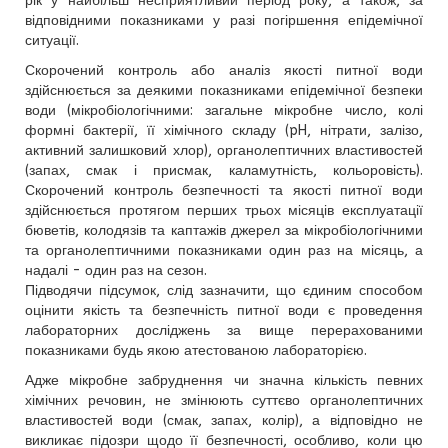
рік у найбільш несприятливий період року, а також, за
відповідними показниками у разі погіршення епідемічної
ситуації.
Скорочений контроль або аналіз якості питної води
здійснюється за деякими показниками епідемічної безпеки
води (мікробіологічними: загальне мікробне число, колі
формні бактерії, її хімічного складу (pH, нітрати, залізо,
активний залишковий хлор), органолептичних властивостей
(запах, смак і присмак, каламутність, кольоровість).
Скорочений контроль безпечності та якості питної води
здійснюється протягом перших трьох місяців експлуатації
бюветів, колодязів та каптажів джерел за мікробіологічними
та органолептичними показниками один раз на місяць, а
надалі - один раз на сезон.
Підводячи підсумок, слід зазначити, що єдиним способом
оцінити якість та безпечність питної води є проведення
лабораторних досліджень за вище перерахованими
показниками будь якою атестованою лабораторією.
Адже мікробне забруднення чи значна кількість певних
хімічних речовин, не змінюють суттєво органолептичних
властивостей води (смак, запах, колір), а відповідно не
викликає підозри щодо її безпечності, особливо, коли цю