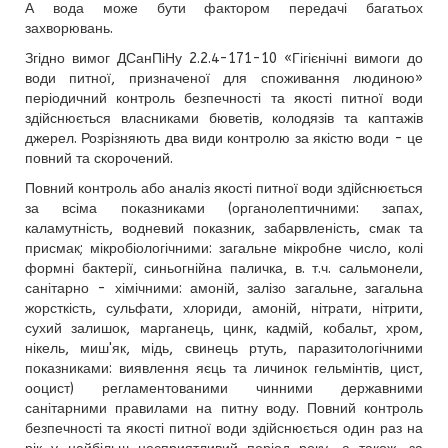
А вода може бути фактором передачі багатьох
захворювань.
Згідно вимог ДСанПіНу 2.2.4-171-10 «Гігієнічні вимоги до
води питної, призначеної для споживання людиною»
періодичний контроль безпечності та якості питної води
здійснюється власниками бюветів, колодязів та каптажів
джерел. Розрізняють два види контролю за якістю води - це
повний та скорочений.
Повний контроль або аналіз якості питної води здійснюється
за всіма показниками (органолептичними: запах,
каламутність, водневий показник, забарвленість, смак та
присмак; мікробіологічними: загальне мікробне число, колі
формні бактерії, синьогнійна паличка, в. т.ч. сальмонели,
санітарно - хімічними: амоній, залізо загальне, загальна
жорсткість, сульфати, хлориди, амоній, нітрати, нітрити,
сухий залишок, марганець, цинк, кадмій, кобальт, хром,
нікель, миш'як, мідь, свинець ртуть, паразитологічними
показниками: виявлення яєць та личинок гельмінтів, цист,
ооцист) регламентованими чинними державними
санітарними правилами на питну воду. Повний контроль
безпечності та якості питної води здійснюється один раз на