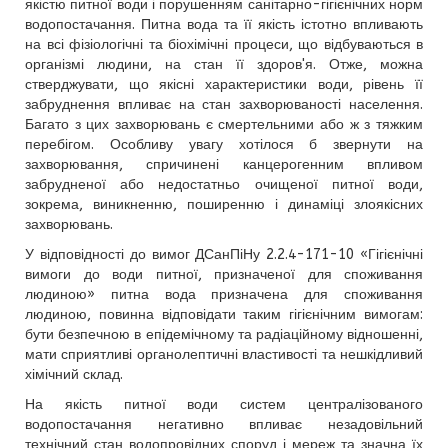
якістю питної води і порушенням санітарно-гігієнічних норм
водопостачання. Питна вода та її якість істотно впливають
на всі фізіологічні та біохімічні процеси, що відбуваються в
організмі людини, на стан її здоров'я. Отже, можна
стверджувати, що якісні характеристики води, рівень її
забруднення впливає на стан захворюваності населення.
Багато з цих захворювань є смертельними або ж з тяжким
перебігом. Особливу увагу хотілося б звернути на
захворювання, спричинені канцерогенним впливом
забрудненої або недостатньо очищеної питної води,
зокрема, виникненню, поширенню і динаміці злоякісних
захворювань.
У відповідності до вимог ДСанПіНу 2.2.4-171-10 «Гігієнічні
вимоги до води питної, призначеної для споживання
людиною» питна вода призначена для споживання
людиною, повинна відповідати таким гігієнічним вимогам:
бути безпечною в епідемічному та радіаційному відношенні,
мати сприятливі органолептичні властивості та нешкідливий
хімічний склад.
На якість питної води систем централізованого
водопостачання негативно впливає незадовільний
технічний стан водопровідних споруд і мереж та значна їх