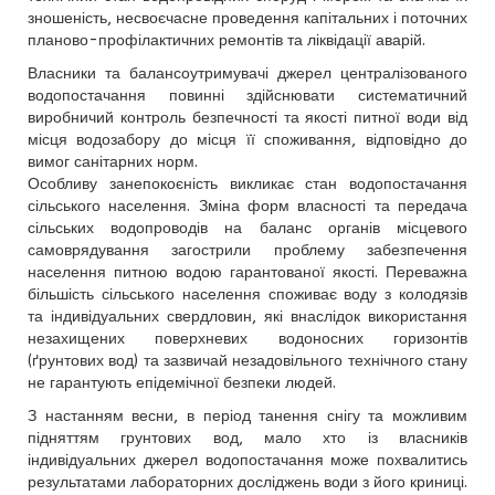
зношеність, несвоєчасне проведення капітальних і поточних
планово-профілактичних ремонтів та ліквідації аварій.
Власники та балансоутримувачі джерел централізованого
водопостачання повинні здійснювати систематичний
виробничий контроль безпечності та якості питної води від
місця водозабору до місця її споживання, відповідно до
вимог санітарних норм.
Особливу занепокоєність викликає стан водопостачання
сільського населення. Зміна форм власності та передача
сільських водопроводів на баланс органів місцевого
самоврядування загострили проблему забезпечення
населення питною водою гарантованої якості. Переважна
більшість сільського населення споживає воду з колодязів
та індивідуальних свердловин, які внаслідок використання
незахищених поверхневих водоносних горизонтів
(ґрунтових вод) та зазвичай незадовільного технічного стану
не гарантують епідемічної безпеки людей.
З настанням весни, в період танення снігу та можливим
підняттям грунтових вод, мало хто із власників
індивідуальних джерел водопостачання може похвалитись
результатами лабораторних досліджень води з його криниці.