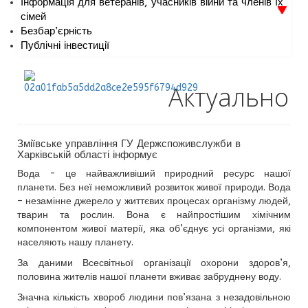
Інформація для ветеранів, учасників війни та членів їх
сімей
Безбар’єрність
Публічні інвестиції
Актуально
Зміївське управління ГУ Держспоживслужби в
Харківській області інформує
Вода - це найважливіший природний ресурс нашої
планети. Без неї неможливий розвиток живої природи. Вода
– незамінне джерело у життєвих процесах організму людей,
тварин та рослин. Вона є найпростішим хімічним
компонентом живої матерії, яка об’єднує усі організми, які
населяють нашу планету.
За даними Всесвітньої організації охорони здоров’я,
половина жителів нашої планети вживає забруднену воду.
Значна кількість хвороб людини пов’язана з незадовільною