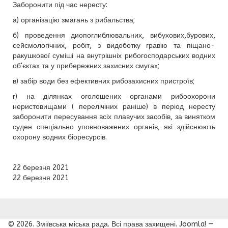
Заборонити під час нересту:
а) організацію змагань з рибальства;
б) проведення диопоглиблювальних, вибухових,бурових,
сейсмологічних, робіт, з видоботку гравію та піщано-
ракушкової суміші на внутрішніх рибогосподарських водних
об'єктах та у прибережних захисних смугах;
в) забір води без ефективних рибозахисних пристроїв;
г) на ділянках оголошених органами рибоохорони
неристовищами ( перелічіних раніше) в період нересту
заборонити пересування всіх плавучих засобів, за винятком
суден спеціально уповноважених органів, які здійснюють
охорону водних біоресурсів.
22 березня 2021
22 березня 2021
© 2026. Зміївська міська рада. Всі права захищені. Joomla! —