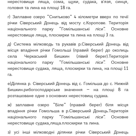
нерестовище ляща, сома, щуки, судака, в'язя, синця,
головня та лина на площі 18 га.
г) Заплавне озеро “Снитьково” 4 кілометри вверх по течії
річки Сіверський Донець від мосту с.Коропове. Територія
національного парку “Гомільшанські ліси”. Основне
нерестовище ляща, плоскирки та лина на площі 3 га.
д) Система мілководь та рукавів р.Сіверський Донець від
місця впадіння річки Гомольші (правий берег) до околиць
села Черкаський Бишкин (лівий берег).Територія
національного парку “Гомільшанські ліси”. Основне
нерестовище судака, ляща, плоскирки та лина, на площі 11
га.
е)Ділянка р. Сіверський Донець від с. Гомільша до с. Нижній
Бишкин.рибогосподарське значення — на площі 8 га
розташоване одне з основних нерестовищ судака.
ж) заплавне озеро “Біле” (правий берег) біля місця
впадіння річки Гомольша в р.Сіверський Донець.Територія
національного парку “Гомільшанські ліси”. Основне
нерестовище судака,ляща.плоскирки та лина.
з) усі інші мілководні ділянки річки Сіверський Донець