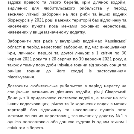
вздовж правого та лівого берегів, крім ділянок водойм,
виділених для любитильського рибальства у період
весняно-літньої заборони на лов риби та інших водних
біоресурсів у 2021 році в межах територій баз відпочинку та
населених пунктів поза межами основних нерестовищ
наведених у вищезазначеному додатку.
Заборонити лов раків у внутрішніх водоймах Харківської
області в період нерестової заборони, під час виношування
ікри, личинок, першої та другої линьок: з 1 квітня по 30
червня 2021 року та з 20 серпня по 30 вересня 2021 року, а
також у темну пору доби (пізніше години від заходу сонця та
раніше години до його сходу) із застосуванням
підсвічування.
Дозволити любительське рибальство в період нересту на
спеціально визначених ділянках водойм, річці Сіверський
Донець з її придатковою системою водойм, а також на всіх
інших водосховищах, річках та їх кореневих водах в межах
територій баз відпочинку та населенних пунктів поза
межами основних нерестовищ, зазначених у додатку №1 з
однією поплавковою або донною вудкою із одним гачком і
спінінгом з берега.