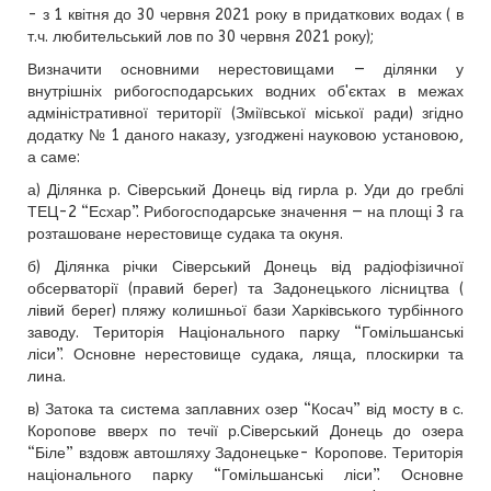
- з 1 квітня до 30 червня 2021 року в придаткових водах ( в
т.ч. любительський лов по 30 червня 2021 року);
Визначити основними нерестовищами — ділянки у
внутрішніх рибогосподарських водних об'єктах в межах
адміністративної території (Зміївської міської ради) згідно
додатку № 1 даного наказу, узгоджені науковою установою,
а саме:
а) Ділянка р. Сіверський Донець від гирла р. Уди до греблі
ТЕЦ-2 “Есхар”. Рибогосподарське значення — на площі 3 га
розташоване нерестовище судака та окуня.
б) Ділянка річки Сіверський Донець від радіофізичної
обсерваторії (правий берег) та Задонецького лісництва (
лівий берег) пляжу колишньої бази Харківського турбінного
заводу. Територія Національного парку “Гомільшанські
ліси”. Основне нерестовище судака, ляща, плоскирки та
лина.
в) Затока та система заплавних озер “Косач” від мосту в с.
Коропове вверх по течії р.Сіверський Донець до озера
“Біле” вздовж автошляху Задонецьке- Коропове. Територія
національного парку “Гомільшанські ліси”. Основне