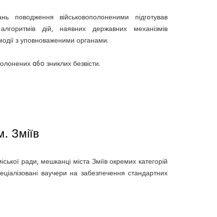
нь поводження військовополоненими підготував
лгоритмів дій, наявних державних механізмів
модії з уповноваженими органами.
полонених a6o зниклих безвісти.
. Зміїв
іської ради, мешканці міста Зміїв окремих категорій
еціалізовані ваучери на забезпечення стандартних