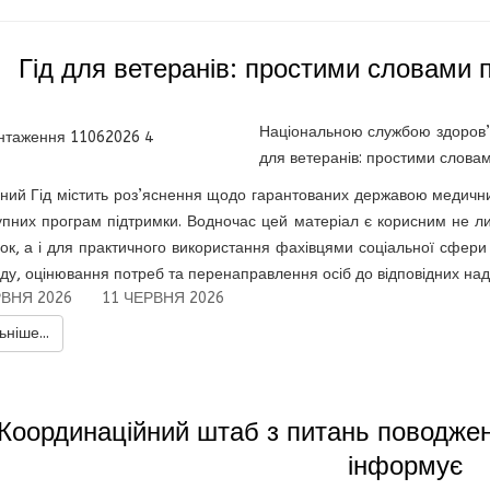
Гід для ветеранів: простими словами п
Національною службою здоров’
для ветеранів: простими словам
ний Гід містить роз’яснення щодо гарантованих державою медичн
упних програм підтримки. Водночас цей матеріал є корисним не л
ок, а і для практичного використання фахівцями соціальної сфери 
ду, оцінювання потреб та перенаправлення осіб до відповідних нада
РВНЯ 2026
11 ЧЕРВНЯ 2026
ніше...
Координаційний штаб з питань поводже
інформує