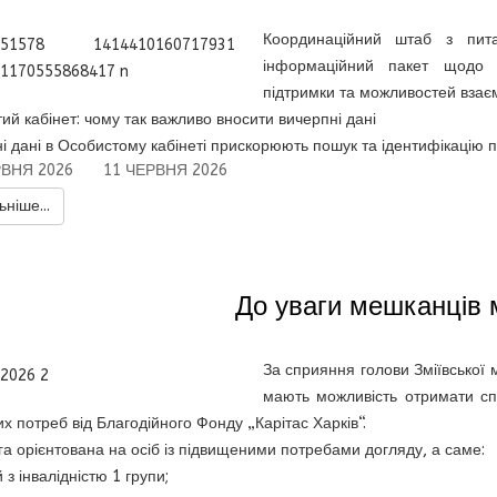
Координаційний штаб з пита
інформаційний пакет щодо а
підтримки та можливостей взає
ий кабінет: чому так важливо вносити вичерпні дані
і дані в Особистому кабінеті прискорюють пошук та ідентифікацію 
РВНЯ 2026
11 ЧЕРВНЯ 2026
ніше...
До уваги мешканців м
За сприяння голови Зміївської м
мають можливість отримати сп
них потреб від Благодійного Фонду „Карітас Харків“.
а орієнтована на осіб із підвищеними потребами догляду, а саме:
з інвалідністю 1 групи;