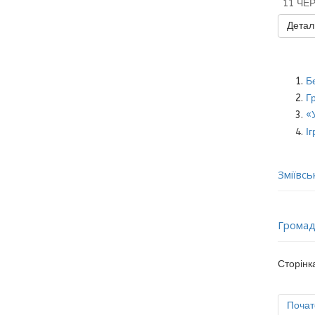
11 ЧЕ
Деталь
Бе
Г
«
Іг
Зміївс
Громад
Сторінка
Почат