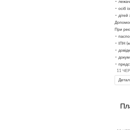
- лежачи
- осіб 
- дітей 
Допомог
При реє
- паспо
- ІПН (к
- довід
- докум
- предс
11 ЧЕ
Деталь
Пл