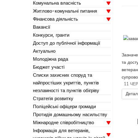
Комунальна власність
Житлово-комунальні питання
Фінансова діяльність
Вакансії
Конкурси, гранти
Доступ до публічної інформації
Актуально
Зазначе
Молодіжна рада
та дост
Бюджет участі
ветеран
Списки захисних споруд та
супрово
найпростіших укриттів, пунктів
11 ЧЕ
незламності та пунктів обігріву
Деталь
Стратегія розвитку
Поліцейські офіцери громади
Протидія домашньому насильству
Міжнародне співробітництво
Інформація для ветеранів,