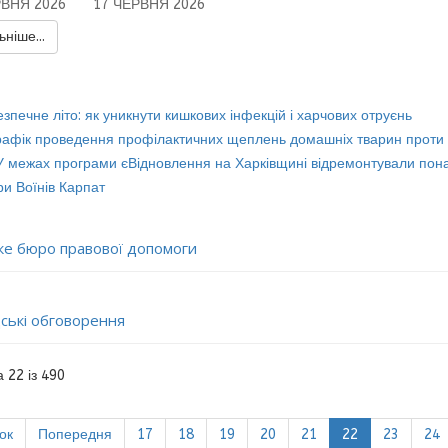
РВНЯ 2026
17 ЧЕРВНЯ 2026
ніше...
зпечне літо: як уникнути кишкових інфекцій і харчових отруєнь
рафік проведення профілактичних щеплень домашніх тварин проти с
У межах програми єВідновлення на Харківщині відремонтували пона
ри Воїнів Карпат
ьке бюро правової допомоги
ські обговорення
 22 із 490
ок
Попередня
17
18
19
20
21
22
23
24