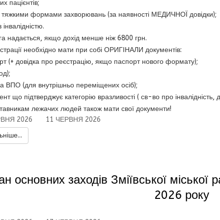
х пацієнтів;
із тяжкими формами захворювань (за наявності МЕДИЧНОЇ довідки);
з інвалідністю.
а надається, якщо дохід менше ніж 6800 грн.
страції необхідно мати при собі ОРИГІНАЛИ документів:
рт (+ довідка про реєстрацію, якщо паспорт нового формату);
од);
ка ВПО (для внутрішньо переміщених осіб);
ент що підтверджує категорію вразливості ( св-во про інвалідність, 
тавникам лежачих людей також мати свої документи!
РВНЯ 2026
11 ЧЕРВНЯ 2026
ніше...
ан основних заходів Зміївської міської 
2026 року