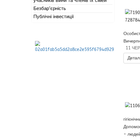
учасників війни та членів їх сімей
Безбар’єрність
Публічні інвестиції
Особист
Вичерпн
11 ЧЕ
Деталь
гігієніч
Допомог
- людей 