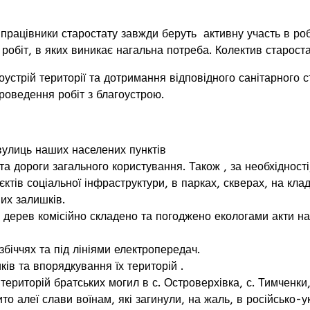
івники старостату завжди беруть активну участь в робота
 робіт, в яких виникає нагальна потреба. Колектив староста
рій території та дотримання відповідного санітарного ст
проведення робіт з благоустрою.
вулиць наших населених пунктів
л та дороги загального користування. Також , за необхідн
тів соціальної інфраструктури, в парках, скверах, на кла
их залишків.
дерев комісійно складено та погоджено екологами акти на
біччях та під лініями електропередач.
в та впорядкування їх територій .
иторій братських могил в с. Островерхівка, с. Тимченки, 
то алеї слави воїнам, які загинули, на жаль, в російсько-у