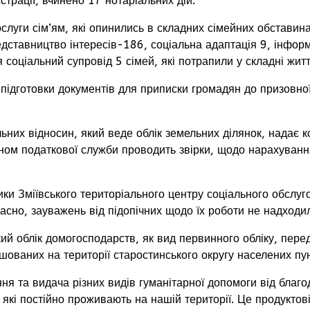
страції, вчинено 17 нотаріальних дій.
и сім’ям, які опинились в складних сімейних обставинах. 
дставництво інтересів-186, соціальна адаптація 9, інфор
 соціальний супровід 5 сімей, які потрапили у складні жит
готовки документів для приписки громадян до призовної д
х відносин, який веде облік земельних ділянок, надає к
ганом податкової служби проводить звірки, щодо нарахуванн
 Зміївського територіального центру соціального обслуго
часно, зауважень від підопічних щодо їх роботи не надходи
блік домогосподарств, як вид первинного обліку, передб
шованих на території старостинського округу населених пун
 видача різних видів гуманітарної допомоги від благоді
 які постійно проживають на нашій території. Це продуктові