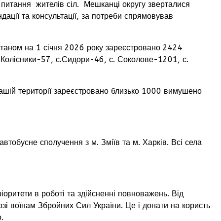
питання жителів сіл. Мешканці округу зверталися
дації та консультації, за потреби спрямовував
станом на 1 січня 2026 року зареєстровано 2424
с.Колісники-57, с.Сидори-46, с. Соколове-1201, с.
ашій території зареєстровано близько 1000 вимушено
тобусне сполучення з м. Зміїв та м. Харків. Всі села
ритети в роботі та здійсненні повноважень. Від
озі воїнам Збройних Сил України. Це і донати на користь
.