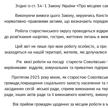
Згідно із ст. 54-1 Закону України «Про місцеве самов
Виконуючи вимоги цього Закону, керуючись Конституці
нормативно-правовими актами, що визначають порядок ді
Робота старостинського округу проводиться відкрито в
до розв'язання назрілих, гострих, життєвих питань в ме
Цей звіт не лише про мою роботу особисто, а про житт
знаходяться на нашій території, жителів, які долучалися
Рік моєї роботи на посаді старости Соколівсько-Тимче
керівниками відділів, комунальних та приватних підпр
Протягом 2025 року мною, як старостою Соколівсько-Т
громади,покращення соціального захисту населення та п
засіданнях сесій міської ради, сприяв виконанню на тер
ради, інших актів ради та її виконавчого комітету, вик
Вів прийом громадян щоденно за місцем роботи в меж