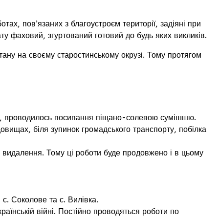
х, пов’язаних з благоустроєм території, задіяні при
ту фаховий, згуртований готовий до будь яких викликів.
ану на своєму старостинському окрузі. Тому протягом
ості, проводилось посипання піщано-солевою сумішшю.
довищах, біля зупинок громадського транспорту, побілка
 видалення. Тому ці роботи буде продовжено і в цьому
с. Соколове та с. Вилівка.
країнській війні. Постійно проводяться роботи по