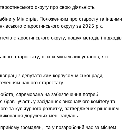
ростинського округу про свою діяльність.
інету Міністрів, Положенням про старосту та іншими
івського старостинського округу за 2025 рік.
ів старостинського округу, пошук методів і підходів
ого старостату, всіх комунальних установ, які
праці з депутатським корпусом міської ради,
селенням нашого старостату.
обота, спрямована на забезпечення потреб
 брав участь у засіданнях виконавчого комітету та
ного та культурного розвитку, затверджених рішенням
о виконання доручених мені завдань.
рийому громадян, та у позаробочий час за місцем