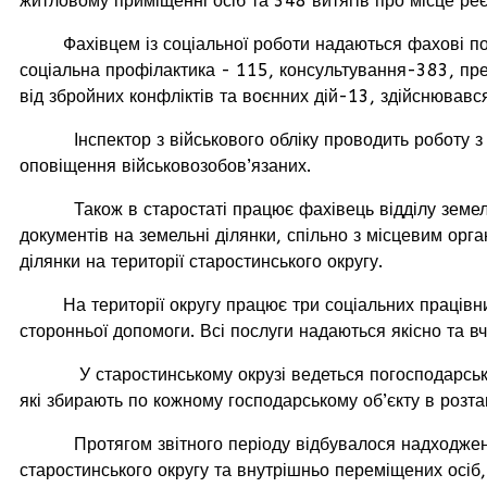
житловому приміщенні осіб та 348 витягів про місце реє
Фахівцем із соціальної роботи надаються фахові послуг
соціальна профілактика - 115, консультування-383, пре
від збройних конфліктів та воєнних дій-13, здійснювався
Інспектор з військового обліку проводить роботу з під
оповіщення військовозобов’язаних.
Також в старостаті працює фахівець відділу земельни
документів на земельні ділянки, спільно з місцевим ор
ділянки на території старостинського округу.
На території округу працює три соціальних працівники
сторонньої допомоги. Всі послуги надаються якісно та в
У старостинському окрузі ведеться погосподарський о
які збирають по кожному господарському об’єкту в розта
Протягом звітного періоду відбувалося надходження та
старостинського округу та внутрішньо переміщених осіб,