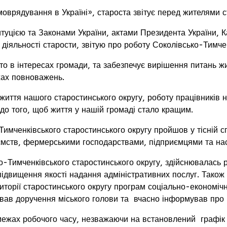
рядування в Україні», староста звітує перед жителями ста
єю та Законами України, актами Президента України, Каб
яльності старости, звітую про роботу Соколівсько-Тимченк
 інтересах громади, та забезпечує вирішення питань жител
жах повноважень.
я нашого старостинського округу, роботу працівників наш
 до того, щоб життя у нашій громаді стало кращим.
нківського старостинського округу пройшов у тісній спів
иємств, фермерськими господарствами, підприємцями та на
имченківського старостинського округу, здійснювалась р
ідвищення якості надання адміністративних послуг. Також я
иторії старостинського округу програм соціально-економіч
онував доручення міського голови та вчасно інформував пр
ах робочого часу, незважаючи на встановлений графік п