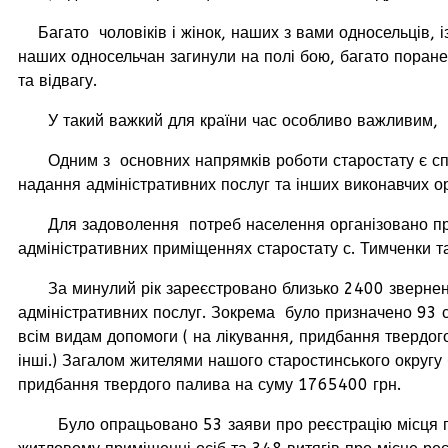
Багато чоловіків і жінок, наших з вами односельців, 
наших односельчан загинули на полі бою, багато поранен
та відвагу.
У такий важкий для країни час особливо важливим, пр
Одним з основних напрямків роботи старостату є сприя
надання адміністративних послуг та інших виконавчих о
Для задоволення потреб населення організовано прийо
адміністративних приміщеннях старостату с. Тимченки т
За минулий рік зареєстровано близько 2400 звернень ж
адміністративних послуг. Зокрема було призначено 93 
всім видам допомоги ( на лікування, придбання твердог
інші.) Загалом жителями нашого старостинського округу
придбання твердого палива на суму 1765400 грн.
Було опрацьовано 53 заяви про реєстрацію місця прож