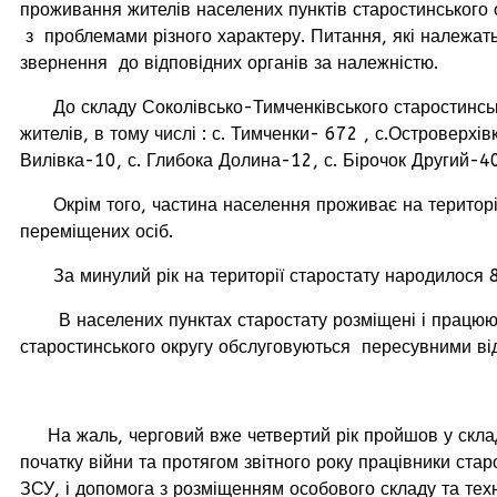
проживання жителів населених пунктів старостинськог
з проблемами різного характеру. Питання, які належать 
звернення до відповідних органів за належністю.
До складу Соколівсько-Тимченківського старостинськог
жителів, в тому числі : с. Тимченки- 672 , с.Островерх
Вилівка-10, с. Глибока Долина-12, с. Бірочок Другий-40
Окрім того, частина населення проживає на території 
переміщених осіб.
За минулий рік на території старостату народилося 
В населених пунктах старостату розміщені і працюють ш
старостинського округу обслуговуються пересувними ві
На жаль, черговий вже четвертий рік пройшов у складн
початку війни та протягом звітного року працівники ста
ЗСУ, і допомога з розміщенням особового складу та техн