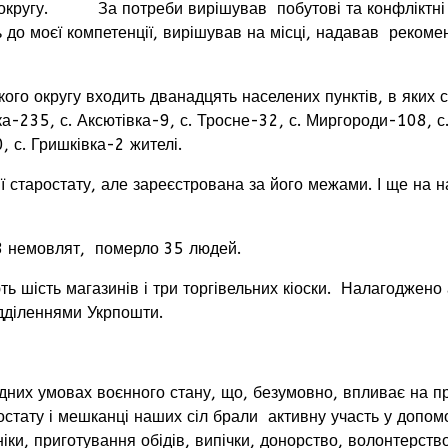
о округу. За потреби вирішував побутові та конфліктні 
до моєї компетенції, вирішував на місці, надавав рекомен
о округу входить дванадцять населених пунктів, в яких 
івка-235, с. Аксютівка-9, с. Тросне-32, с. Миргороди-108, 
, с. Гришківка-2 жителі.
старостату, але зареєстрована за його межами. І ще на н
8 немовлят, померло 35 людей.
ість магазинів і три торгівельних кіоски. Налагоджено ав
дділеннями Укрпошти.
их умовах воєнного стану, що, безумовно, впливає на пріо
ростату і мешканці наших сіл брали активну участь у допом
іки, приготування обідів, випічки, донорство, волонтерство