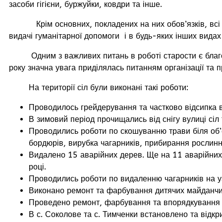
засоби гігієни, буржуйки, ковдри та інше.
Крім основних, покладених на них обов’язків, всі прац
видачі гуманітарної допомоги і в будь-яких інших видах
Одним з важливих питань в роботі старости є благоуст
року значна увага приділялась питанням організації та 
На території сіл були виконані такі роботи:
Проводилось грейдерування та частково відсипка 
В зимовий період прочищались від снігу вулиці сі
Проводились роботи по скошуванню трави біля об’єк
бордюрів, вирубка чагарників, прибирання рослинн
Видалено 15 аварійних дерев. Ще на 11 аварійних 
році.
Проводились роботи по видаленню чагарників на уз
Виконано ремонт та фарбування дитячих майданчикі
Проведено ремонт, фарбування та впорядкування тер
В с. Соколове та с. Тимченки встановлено та відкри