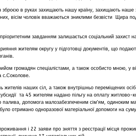
із зброєю в руках захищають нашу країну, захищають наше
их, вісім чоловік вважаються зниклими безвісти Щира подя
іоритетним завданням залишається соціальний захист нас
ння жителям округу у підготовці документів, що подають
рганів.
м громадян спеціалістами, а також особисто мною, у від
а с.Соколове.
ителів наших сіл, а також внутрішньо переміщених осіб д
субсидії та 45 жителям надано пільгу на оплату житлово-к
о палива, допомога малозабезпеченим сім’ям, одиноким мат
 було отримано одноразової матеріальної допомоги на сум
ивання і 22 заяви про зняття з реєстрації місця прожив