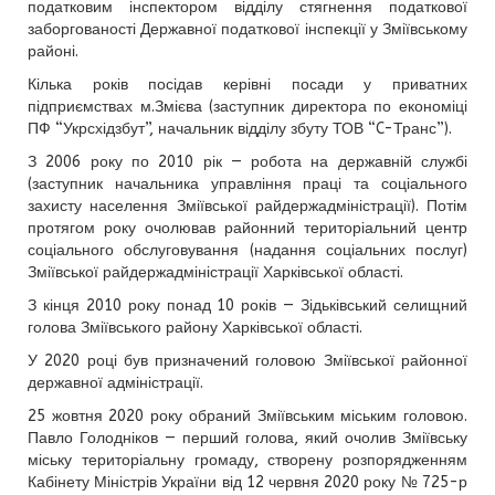
податковим інспектором відділу стягнення податкової
заборгованості Державної податкової інспекції у Зміївському
районі.
Кілька років посідав керівні посади у приватних
підприємствах м.Змієва (заступник директора по економіці
ПФ “Укрсхідзбут”, начальник відділу збуту ТОВ “C-Транс”).
З 2006 року по 2010 рік — робота на державній службі
(заступник начальника управління праці та соціального
захисту населення Зміївської райдержадміністрації). Потім
протягом року очолював районний територіальний центр
соціального обслуговування (надання соціальних послуг)
Зміївської райдержадміністрації Харківської області.
З кінця 2010 року понад 10 років — Зідьківський селищний
голова Зміївського району Харківської області.
У 2020 році був призначений головою Зміївської районної
державної адміністрації.
25 жовтня 2020 року обраний Зміївським міським головою.
Павло Голодніков — перший голова, який очолив Зміївську
міську територіальну громаду, створену розпорядженням
Кабінету Міністрів України від 12 червня 2020 року № 725-р