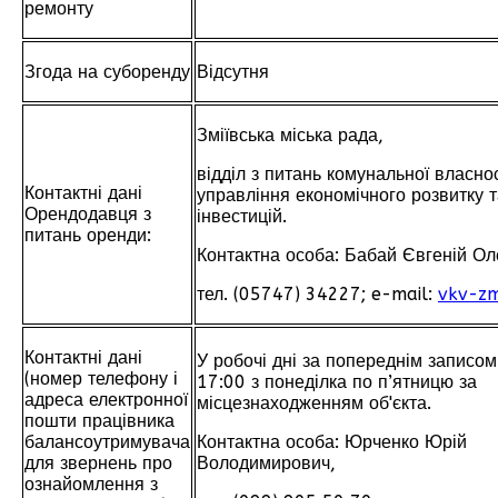
ремонту
Згода на суборенду
Відсутня
Зміївська міська рада,
відділ з питань комунальної власнос
Контактні дані
управління економічного розвитку 
Орендодавця з
інвестицій.
питань оренди:
Контактна особа: Бабай Євгеній Ол
тел. (05747) 34227; e-mail:
vkv-zm
Контактні дані
У робочі дні за попереднім записом
(номер телефону і
17:00 з понеділка по п’ятницю за
адреса електронної
місцезнаходженням об'єкта.
пошти працівника
балансоутримувача
Контактна особа: Юрченко Юрій
для звернень про
Володимирович,
ознайомлення з