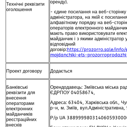
оренду).
Технічні реквізити
оголошення
- єдине посилання на веб-сторінку
адміністратора, на якій є посиланн
алфавітному порядку на веб-сторі
операторів електронного майданчик
мають право використовувати елек
майданчик і з якими адміністратор 
відповідний
договір:
https://prozorro.sale/info/
majdanchiki-ets-prozorroprodazhi
Проект договору
Додається
Банківські
Орендодавець: Зміївська міська рад
реквізити для
ЄДРПОУ 04058674,
внесення
Адреса: 63404, Харківська обл., Чу
операторами
р-н, м. Зміїв, вул.Адміністративна, 
електронних
майданчиків
Р/р UA 388999980314060593000
реєстраційних
внесків