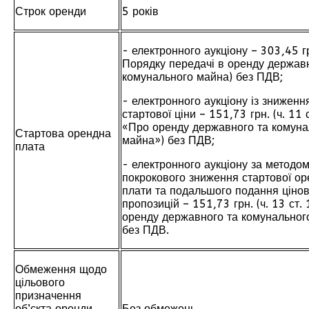
Строк оренди
5 років
- електронного аукціону – 303,45 гр
Порядку передачі в оренду держав
комунального майна) без ПДВ;
- електронного аукціону із зниженн
стартової ціни – 151,73 грн. (ч. 11 
«Про оренду державного та комуна
Стартова орендна
майна») без ПДВ;
плата
- електронного аукціону за методо
покрокового зниження стартової ор
плати та подальшого подання ціно
пропозицій – 151,73 грн. (ч. 13 ст.
оренду державного та комунальног
без ПДВ.
Обмеження щодо
цільового
призначення
об’єкта оренди,
Без обмежень