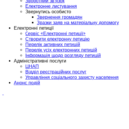
Зворотний зв'язок
Електронне листування
Звернутись особисто
Звернення громадян
Зразки заяв на матеріальну допомогу
Електронні петиції
Cервіс «Електронні петиції»
Створити електронну петицію
Перелік активних петицій
Перелік усіх електронних петицій
Інформація щодо розгляду петицій
Адміністративні послуги
ЦНАП
Відділ реєстраційних послуг
Управління соціального захисту населення
Анонс подій