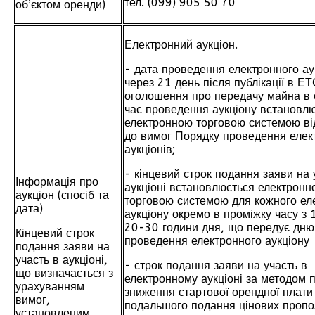
тел. (099) 905 50 70
об’єктом оренди)
Електронний аукціон.
- дата проведення електронного ау
через 21 день після публікації в Е
оголошення про передачу майна в 
час проведення аукціону встановл
електронною торговою системою ві
до вимог Порядку проведення елек
аукціонів;
- кінцевий строк подання заяви на 
Інформація про
аукціоні встановлюється електронн
аукціон (спосіб та
торговою системою для кожного ел
дата)
аукціону окремо в проміжку часу з
20-30 години дня, що передує дню
Кінцевий строк
проведення електронного аукціону
подання заяви на
участь в аукціоні,
- строк подання заяви на участь в
що визначається з
електронному аукціоні за методом 
урахуванням
зниження стартової орендної плати
вимог,
подальшого подання цінових пропо
установленим