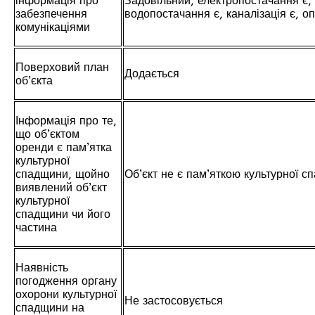
інформація про
Задовільний, електропостачання є,
забезпечення
водопостачання є, каналізація є, о
комунікаціями
Поверховий план
Додається
об’єкта
Інформація про те,
що об’єктом
оренди є пам’ятка
культурної
спадщини, щойно
Об’єкт не є пам’яткою культурної 
виявлений об’єкт
культурної
спадщини чи його
частина
Наявність
погодження органу
охорони культурної
Не застосовується
спадщини на