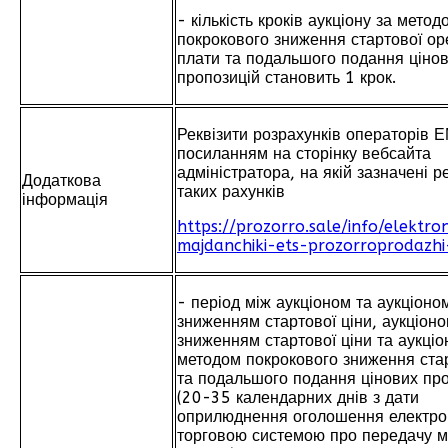
- кількість кроків аукціону за метод
покрокового зниження стартової ор
плати та подальшого подання ціно
пропозицій становить 1 крок.
Реквізити розрахунків операторів Е
посиланням на сторінку вебсайта
адміністратора, на якій зазначені р
Додаткова
таких рахунків
інформація
https://prozorro.sale/info/elektro
majdanchiki-ets-prozorroprodazh
- період між аукціоном та аукціоном
зниженням стартової ціни, аукціоно
зниженням стартової ціни та аукціо
методом покрокового зниження стар
та подальшого подання цінових пр
(20-35 календарних днів з дати
оприлюднення оголошення електр
торговою системою про передачу м