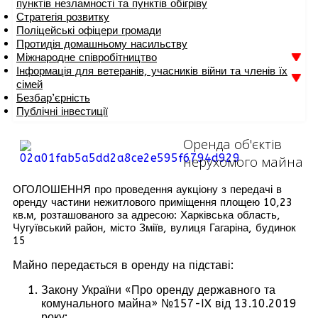
пунктів незламності та пунктів обігріву
Стратегія розвитку
Поліцейські офіцери громади
Протидія домашньому насильству
Міжнародне співробітництво
Інформація для ветеранів, учасників війни та членів їх
сімей
Безбар’єрність
Публічні інвестиції
Оренда об'єктів
нерухомого майна
ОГОЛОШЕННЯ про проведення аукціону з передачі в
оренду частини нежитлового приміщення площею 10,23
кв.м, розташованого за адресою: Харківська область,
Чугуївський район, місто Зміїв, вулиця Гагаріна, будинок
15
Майно передається в оренду на підставі:
Закону України «Про оренду державного та
комунального майна» №157-IX від 13.10.2019
року;