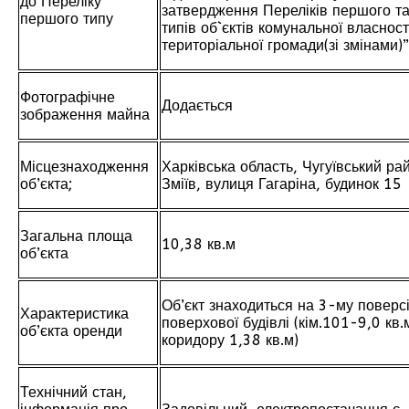
до Переліку
затвердження Переліків першого та
першого типу
типів об`єктів комунальної власност
територіальної громади(зі змінами)”
Фотографічне
Додається
зображення майна
Місцезнаходження
Харківська область, Чугуївський рай
об’єкта;
Зміїв, вулиця Гагаріна, будинок 15
Загальна площа
10,38 кв.м
об’єкта
Об’єкт знаходиться на 3-му поверс
Характеристика
поверхової будівлі (кім.101-9,0 кв.
об’єкта оренди
коридору 1,38 кв.м)
Технічний стан,