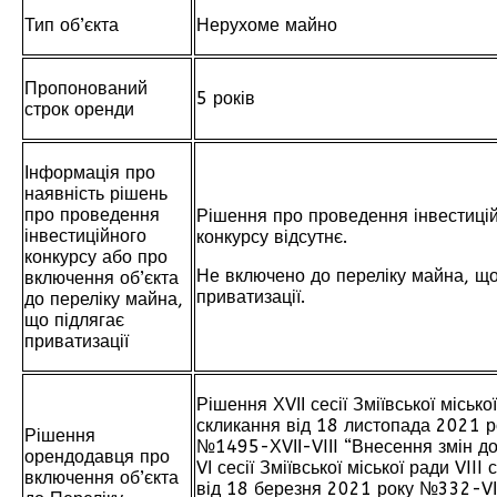
Тип об’єкта
Нерухоме майно
Пропонований
5 років
строк оренди
Інформація про
наявність рішень
про проведення
Рішення про проведення інвестиці
інвестиційного
конкурсу відсутнє.
конкурсу або про
Не включено до переліку майна, що
включення об’єкта
приватизації.
до переліку майна,
що підлягає
приватизації
Рішення ХVІІ сесії Зміївської міської
скликання від 18 листопада 2021 р
Рішення
№1495-ХVІІ-VIІI “Внесення змін д
орендодавця про
VІ сесії Зміївської міської ради VIII
включення об’єкта
від 18 березня 2021 року №332-VІ