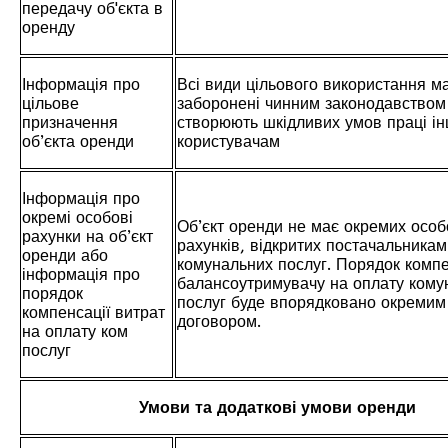
передачу об'єкта в
оренду
Інформація про
Всі види цільового використання ма
цільове
заборонені чинним законодавством
призначення
створюють шкідливих умов праці і
об’єкта оренди
користувачам
Інформація про
окремі особові
Об’єкт оренди не має окремих осо
рахунки на об’єкт
рахунків, відкритих постачальника
оренди або
комунальних послуг. Порядок компе
інформація про
балансоутримувачу на оплату кому
порядок
послуг буде впорядковано окремим
компенсації витрат
договором.
на оплату ком
послуг
Умови та додаткові умови оренди