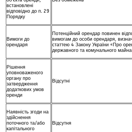
встановлені
відповідно до п. 29
Порядку
Потенційний орендар повинен відп
Вимоги до
вимогам до особи орендаря, визна
орендаря
статтею 4 Закону України «Про оре
державного та комунального майна
Рішення
уповноваженого
органу про
Відсутні
затвердження
додаткових умов
оренди
Наявність згоди на
здійснення
поточного та/або
Відсутня
капітального