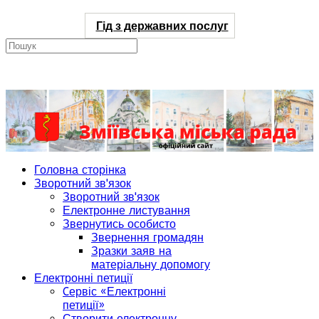
Гід з державних послуг
Головна сторінка
Зворотний зв'язок
Зворотний зв'язок
Електронне листування
Звернутись особисто
Звернення громадян
Зразки заяв на
матеріальну допомогу
Електронні петиції
Cервіс «Електронні
петиції»
Створити електронну