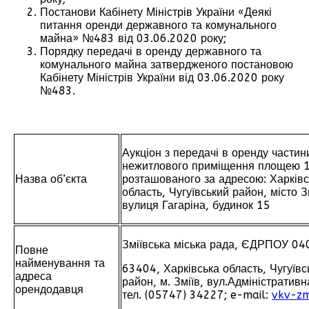
Постанови Кабінету Міністрів України «Деякі
питання оренди державного та комунального
майна» №483 від 03.06.2020 року;
Порядку передачі в оренду державного та
комунального майна затвердженого постановою
Кабінету Міністрів України від 03.06.2020 року
№483.
Аукціон з передачі в оренду частин
нежитлового приміщення площею 1
Назва об’єкта
розташованого за адресою: Харківс
область, Чугуївський район, місто З
вулиця Гагаріна, будинок 15
Зміївська міська рада, ЄДРПОУ 04
Повне
найменування та
63404, Харківська область, Чугуївс
адреса
район, м. Зміїв, вул.Адміністративна
орендодавця
тел. (05747) 34227; e-mail:
vkv-zm