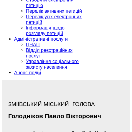
петицію
Перелік активних петицій
Перелік усіх електронних
петицій
Інформація щодо
розгляду петицій
Адміністративні послуги
ЦНАП
Відділ реєстраційних
послуг
Управління соціального
захисту населення
Анонс подій
ЗМІЇВСЬКИЙ МІСЬКИЙ ГОЛОВА
Голодніков
Павло
Вікторович