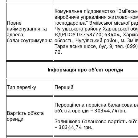
Комунальне підприємство “Зміївськ
виробниче управління житлово-ко
Повне
господарства” Зміївської міської ра
найменування та
Чугуївського району Харківської обл
адреса
ЄДРПОУ 03358720; 63404, Харків
балансоутримувача
область, Чугуївський район, м. Зміїв
Таранівське шосе, буд. 9; тел. (09
70.
Інформація про об’єкт оренди
Тип переліку
Перший
Переоцінена первісна балансова ва
об'єкта оренди – 30344,74грн.
Вартість об'єкта
оренди
Залишкова балансова вартість об'є
– 30344,74 грн.