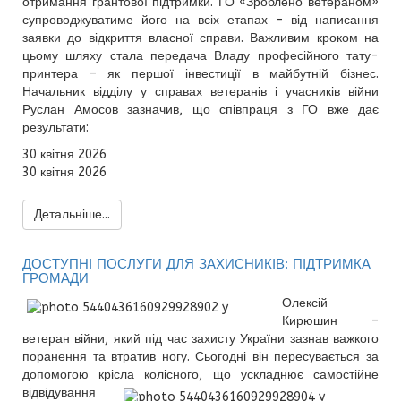
отримання грантової підтримки. ГО «Зроблено ветераном»
супроводжуватиме його на всіх етапах – від написання
заявки до відкриття власної справи. Важливим кроком на
цьому шляху стала передача Владу професійного тату-
принтера – як першої інвестиції в майбутній бізнес.
Начальник відділу у справах ветеранів і учасників війни
Руслан Амосов зазначив, що співпраця з ГО вже дає
результати:
30 квітня 2026
30 квітня 2026
Детальніше...
ДОСТУПНІ ПОСЛУГИ ДЛЯ ЗАХИСНИКІВ: ПІДТРИМКА
ГРОМАДИ
Олексій
Кирюшин –
ветеран війни, який під час захисту України зазнав важкого
поранення та втратив ногу. Сьогодні він пересувається за
допомогою крісла
колісного, що ускладнює самостійне
відвідування