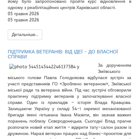
йому було запропоновано пройти курс відновлення в
одному з реабілітаційних центрів Харківської області.
05 травня 2026
05 травня 2026
Детальніше...
ПІДТРИМКА ВЕТЕРАНІВ: ВІД ІДЕЇ - ДО ВЛАСНОЇ
СПРАВИ
За дорученням
Зміївського
міського голови Павла Голоднікова відбулася зустріч за
участі представників ГО «Зроблено ветераном», Зміївської
міської ради та ветерана війни. Під час зустрічі обговорили
практичну підтримку ветеранів у започаткуванні власної
справи. Один із прикладів – історія Влада Кравцова.
Захищаючи Україну у складі 54-ї окремої механізованої
бригади імені гетьмана Івана Мазепи, він зазнав важких
поранень поблизу Сєвєродонецька. Сьогодні Влад прагне
розпочати новий етап життя – відкрити тату-салон разом із
дружиною. Наразі ветеран працює над бізнес-проєктом для