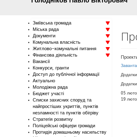
Голодніков
Павло
Вікторович
Зміївська громада
Міська рада
Про
Документи
Комунальна власність
Житлово-комунальні питання
Фінансова діяльність
Проекти
Вакансії
Заванта
Конкурси, гранти
Доступ до публічної інформації
Додатки
Актуально
Додатки
Молодіжна рада
05 люто
Бюджет участі
19 люто
Списки захисних споруд та
найпростіших укриттів, пунктів
незламності та пунктів обігріву
Стратегія розвитку
Поліцейські офіцери громади
Протидія домашньому насильству