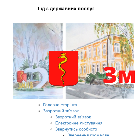
Гід з державних послуг
Головна сторінка
Зворотний зв'язок
Зворотний зв'язок
Електронне листування
Звернутись особисто
Звернення громадян