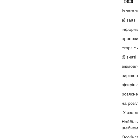
інші
Із загал
а) заяв 
інформа
пропози
скарг –
б) знят
відмовл
вирішен
в)виріш
розясне
на розг
У зверн
Найбіль
щебнем,
Особист