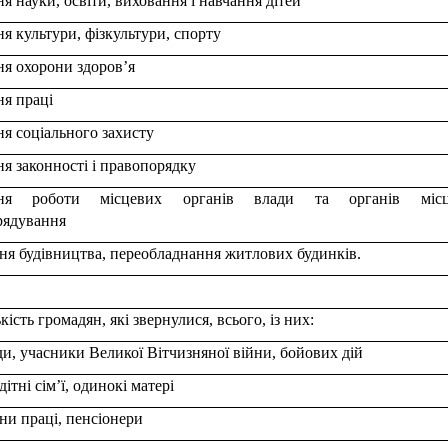
я науки, освіти, виховання і навчання дітей
я культури, фізкультури, спорту
я охорони здоров’я
я праці
я соціального захисту
я законності і правопорядку
ння роботи місцевих органів влади та органів місц
рядування
я будівництва, переобладнання житлових будинків.
ькість громадян, які звернулися, всього, із них:
ди, учасники Великої Вітчизняної війни, бойових дій
дітні сім’ї, одинокі матері
ни праці, пенсіонери