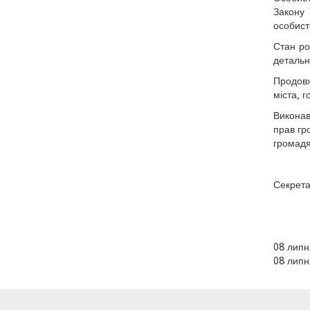
Закону 
особист
Стан ро
детальн
Продовж
міста, 
Виконав
прав гр
громадя
Секр
08 липн
08 липн