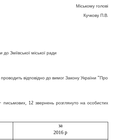
Міському голові
Кучкову П.В.
 до Зміївської міської ради
 проводить відповідно до вимог Закону України “Про
 письмових,
12
звернень розглянуто на особистих
за
2016 р