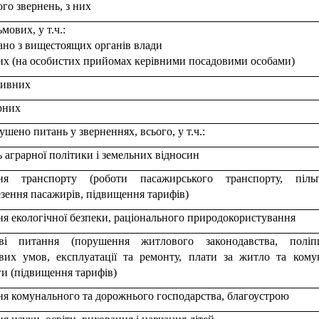
ого звернень, з них
ьмових, у т.ч.:
ано з вищестоящих органів влади
их (на особистих прийомах керівними посадовими особами)
тивних
рних
ушено питань у зверненнях, всього, у т.ч.:
 аграрної політики і земельних відносин
ня транспорту (роботи пасажирського транспорту, пільг
зення пасажирів, підвищення тарифів)
я екологічної безпеки, раціонального природокористування
ві питання (порушення житлового законодавства, поліп
вих умов, експлуатації та ремонту, плати за житло та кому
и (підвищення тарифів)
я комунального та дорожнього господарства, благоустрою