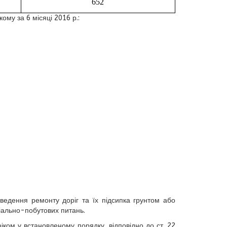
652
нкому за
6 місяці 2016 р
.:
ведення ремонту доріг та їх підсипка грунтом або
іально-побутових питань.
ком у встановленому порядку, відповідно до ст. 22