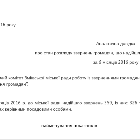
016 року
Аналітична довідка
про стан розгляду звернень громадян, що надійшли
за
6 місяців 2016 року
чий комітет
Зміївської
міської ради роботу із зверненнями громадян
ня громадян”.
сяців
2016 р.
до міської ради надійшло звернень 359, із них:
326
-
х керівними посадовими особами.
найменування показників