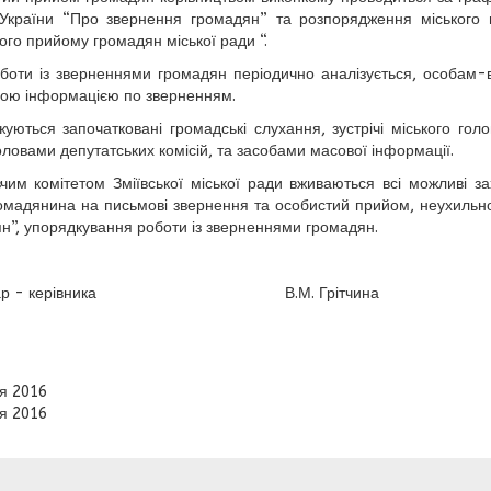
України “Про звернення громадян” та розпорядження міського 
ого прийому громадян міської ради “.
боти із зверненнями громадян періодично аналізується, особам-
ою інформацією по зверненням.
уються започатковані громадські слухання, зустрічі міського го
головами депутатських комісій, та засобами масової інформації.
чим комітетом Зміївської міської ради вживаються всі можливі з
омадянина на письмові звернення та особистий прийом, неухильн
н”, упорядкування роботи із зверненнями громадян.
етар - керівника В.М. Грітчина
я 2016
я 2016