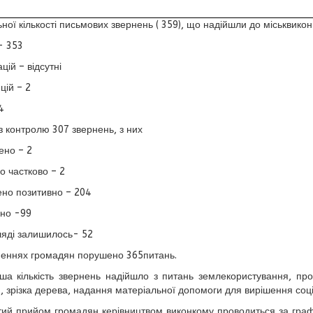
ьної кількості письмових звернень (
359
), що надійшли до міськвико
- 353
цій – відсутні
цій – 2
4
і з контролю
307
звернень, з них
ено – 2
о частково – 2
ено позитивно –
204
но -
99
ляді залишилось- 52
еннях громадян порушено 365питань.
ша кількість звернень надійшло з питань землекористування, про
 зрізка дерева, надання матеріальної допомоги для вирішення соц
ий прийом громадян керівництвом виконкому проводиться за графі