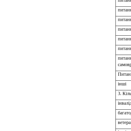
питанн
питанн
питанн
питанн
питанн
питанн
пита
самов
Питанн
інші
3. Кіл
інвалі
багато
ветера