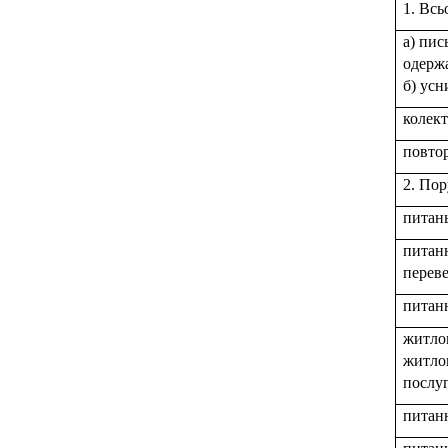
1. Всь
а) пис
одерж
б) усн
колек
повто
2. Пор
питань
питан
переве
питанн
житло
житло
послуг
питанн