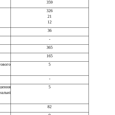
359
326
21
12
36
-
365
165
ового
5
-
шення
5
нальні
82