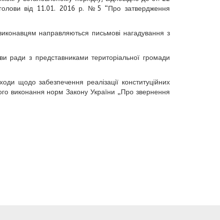
голови від 11
.01.
201
6
р. №5 “Про затвердження
виконавцям направляються письмові нагадування з
лови ради з представниками територіальної громади
аходи щодо забезпечення реалізації конституційних
ого виконання норм Закону України „Про звернення