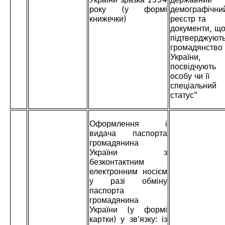
року (у формі
демографічни
книжечки)
реєстр та
документи, щ
підтверджуют
громадянство
України,
посвідчують
особу чи її
спеціальний
статус”
Оформлення і
видача паспорта
громадянина
України з
безконтактним
електронним носієм
у разі обміну
паспорта
громадянина
України (у формі
картки) у зв’язку: із