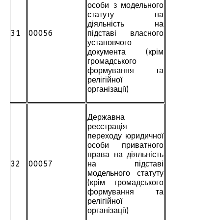
особи з модельного
статуту на
діяльність на
31
00056
підставі власного
установчого
документа (крім
громадського
формування та
релігійної
організації)
Державна
реєстрація
переходу юридичної
особи приватного
права на діяльність
32
00057
на підставі
модельного статуту
(крім громадського
формування та
релігійної
організації)