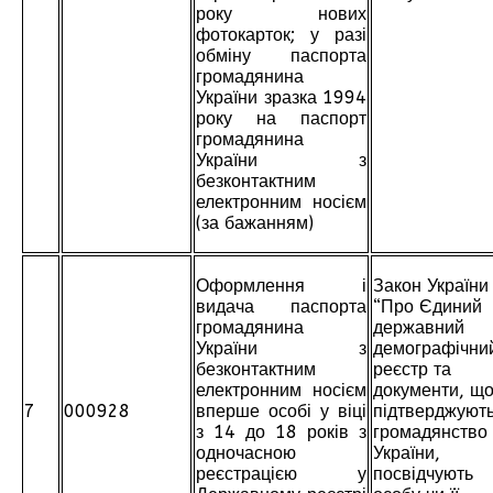
року нових
фотокарток; у разі
обміну паспорта
громадянина
України зразка 1994
року на паспорт
громадянина
України з
безконтактним
електронним носієм
(за бажанням)
Оформлення і
Закон України
видача паспорта
“Про Єдиний
громадянина
державний
України з
демографічни
безконтактним
реєстр та
електронним носієм
документи, щ
7
000928
вперше особі у віці
підтверджуют
з 14 до 18 років з
громадянство
одночасною
України,
реєстрацією у
посвідчують