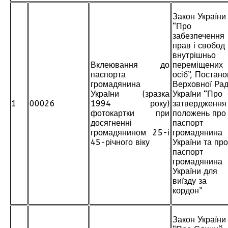
Закон України
“Про
забезпечення
прав і свобод
внутрішньо
Вклеювання до
переміщених
паспорта
осіб”, Постан
громадянина
Верховної Ра
України (зразка
України “Про
1
00026
1994 року)
затвердження
фотокартки при
положень про
досягненні
паспорт
громадянином 25-і
громадянина
45-річного віку
України та про
паспорт
громадянина
України для
виїзду за
кордон”
Закон України