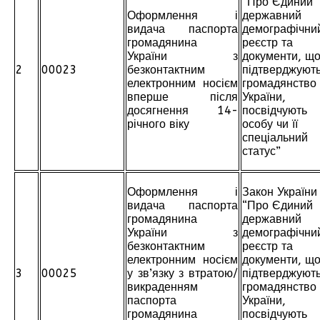
“Про Єдиний
Оформлення і
державний
видача паспорта
демографічни
громадянина
реєстр та
України з
документи, щ
2
00023
безконтактним
підтверджуют
електронним носієм
громадянство
вперше після
України,
досягнення 14-
посвідчують
річного віку
особу чи її
спеціальний
статус”
Оформлення і
Закон України
видача паспорта
“Про Єдиний
громадянина
державний
України з
демографічни
безконтактним
реєстр та
електронним носієм
документи, щ
3
00025
у зв’язку з втратою/
підтверджуют
викраденням
громадянство
паспорта
України,
громадянина
посвідчують