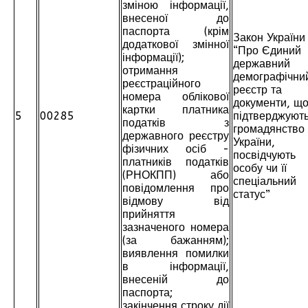
зміною інформації,
внесеної до
паспорта (крім
Закон України
додаткової змінної
“Про Єдиний
інформації);
державний
отримання
демографічни
реєстраційного
реєстр та
номера облікової
документи, щ
картки платника
5
00285
підтверджуют
податків з
громадянство
державного реєстру
України,
фізичних осіб -
посвідчують
платників податків
особу чи її
(РНОКПП) або
спеціальний
повідомлення про
статус”
відмову від
прийняття
зазначеного номера
(за бажанням);
виявлення помилки
в інформації,
внесеній до
паспорта;
закінчення строку дії