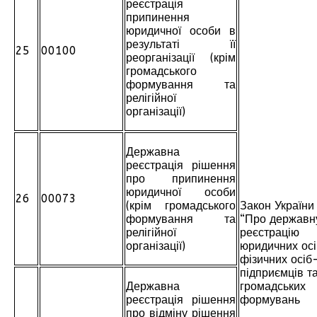
реєстрація
припинення
юридичної особи в
результаті її
25
00100
реорганізації (крім
громадського
формування та
релігійної
організації)
Державна
реєстрація рішення
про припинення
юридичної особи
26
00073
(крім громадського
Закон України
формування та
“Про державн
релігійної
реєстрацію
організації)
юридичних осі
фізичних осіб
підприємців т
Державна
громадських
реєстрація рішення
формувань
про відміну рішення