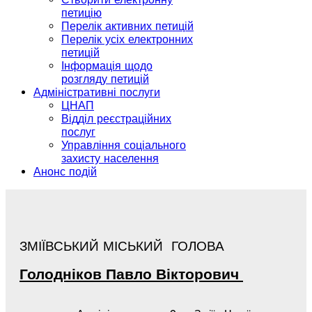
петицію
Перелік активних петицій
Перелік усіх електронних
петицій
Інформація щодо
розгляду петицій
Адміністративні послуги
ЦНАП
Відділ реєстраційних
послуг
Управління соціального
захисту населення
Анонс подій
ЗМІЇВСЬКИЙ МІСЬКИЙ ГОЛОВА
Голодніков
Павло
Вікторович