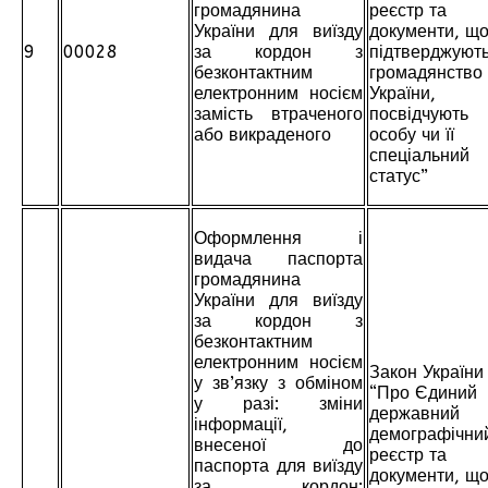
громадянина
реєстр та
України для виїзду
документи, щ
9
00028
за кордон з
підтверджуют
безконтактним
громадянство
електронним носієм
України,
замість втраченого
посвідчують
або викраденого
особу чи її
спеціальний
статус”
Оформлення і
видача паспорта
громадянина
України для виїзду
за кордон з
безконтактним
електронним носієм
Закон України
у зв’язку з обміном
“Про Єдиний
у разі: зміни
державний
інформації,
демографічни
внесеної до
реєстр та
паспорта для виїзду
документи, щ
за кордон;