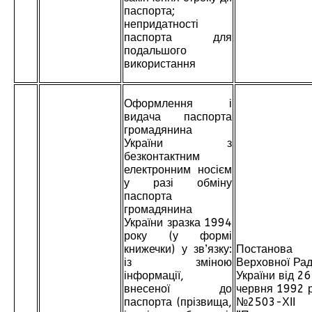
паспорта;
непридатності
паспорта для
подальшого
використання
Оформлення і
видача паспорта
громадянина
України з
безконтактним
електронним носієм
у разі обміну
паспорта
громадянина
України зразка 1994
року (у формі
книжечки) у зв’язку:
Постанова
із зміною
Верховної Ра
інформації,
України від 26
внесеної до
червня 1992 р
паспорта (прізвища,
№2503-ХІІ