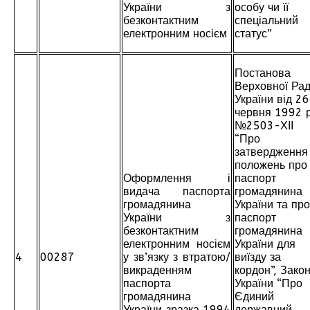
України з
особу чи її
безконтактним
спеціальний
електронним носієм
статус”
Постанова
Верховної Ра
України від 26
червня 1992 р
№2503-ХІІ
“Про
затвердження
положень про
Оформлення і
паспорт
видача паспорта
громадянина
громадянина
України та про
України з
паспорт
безконтактним
громадянина
електронним носієм
України для
4
00287
у зв’язку з втратою/
виїзду за
викраденням
кордон”, Зако
паспорта
України “Про
громадянина
Єдиний
України зразка 1994
державний