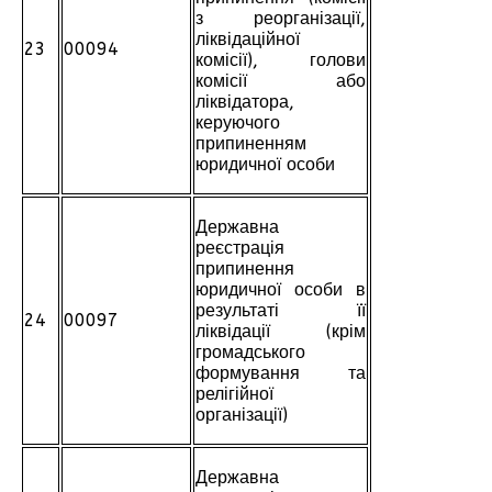
з реорганізації,
ліквідаційної
23
00094
комісії), голови
комісії або
ліквідатора,
керуючого
припиненням
юридичної особи
Державна
реєстрація
припинення
юридичної особи в
результаті її
24
00097
ліквідації (крім
громадського
формування та
релігійної
організації)
Державна