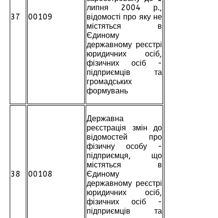
липня 2004 р.,
37
00109
відомості про яку не
містяться в
Єдиному
державному реєстрі
юридичних осіб,
фізичних осіб -
підприємців та
громадських
формувань
Державна
реєстрація змін до
відомостей про
фізичну особу -
підприємця, що
містяться в
38
00108
Єдиному
державному реєстрі
юридичних осіб,
фізичних осіб -
підприємців та