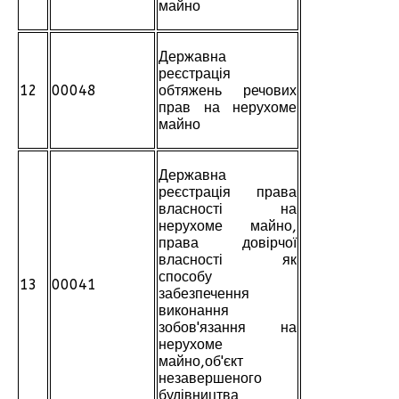
майно
Державна
реєстрація
12
00048
обтяжень речових
прав на нерухоме
майно
Державна
реєстрація права
власності на
нерухоме майно,
права довірчої
власності як
способу
13
00041
забезпечення
виконання
зобов'язання на
нерухоме
майно,об'єкт
незавершеного
будівництва