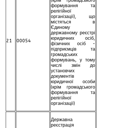
(крім громадського
формування та
релігійної
організації), що
містяться в
Єдиному
державному реєстрі
юридичних осіб,
21
00054
фізичних осіб -
підприємців та
громадських
формувань, у тому
числі змін до
установчих
документів
юридичної особи
(крім громадського
формування та
релігійної
організації)
Державна
реєстрація