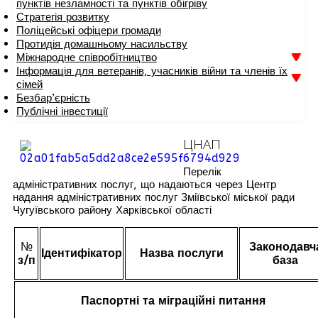
пунктів незламності та пунктів обігріву
Стратегія розвитку
Поліцейські офіцери громади
Протидія домашньому насильству
Міжнародне співробітництво
Інформація для ветеранів, учасників війни та членів їх
сімей
Безбар’єрність
Публічні інвестиції
ЦНАП
Перелік
адміністративних послуг, що надаються через Центр
надання адміністративних послуг Зміївської міської ради
Чугуївського району Харківської області
№
Законодавч
Ідентифікатор
Назва послуги
з/п
база
Паспортні та міграційні питання