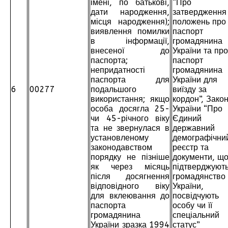
імені, по батькові,
“Про
дати народження,
затвердження
місця народження);
положень про
виявлення помилки
паспорт
в інформації,
громадянина
внесеної до
України та про
паспорта;
паспорт
непридатності
громадянина
паспорта для
України для
6
00277
подальшого
виїзду за
використання; якщо
кордон”, Зако
особа досягла 25-
України “Про
чи 45-річного віку
Єдиний
та не звернулася в
державний
установленому
демографічни
законодавством
реєстр та
порядку не пізніше
документи, щ
як через місяць
підтверджуют
після досягнення
громадянство
відповідного віку
України,
для вклеювання до
посвідчують
паспорта
особу чи її
громадянина
спеціальний
України зразка 1994
статус”