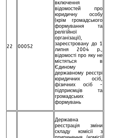
включення
відомостей про
юридичну особу
(крім громадського
формування та
релігійної
організації),
зареєстровану до 1
22
00052
липня 2004 р.,
відомості про яку не
містяться в
Єдиному
державному реєстрі
юридичних осіб,
фізичних осіб -
підприємців та
громадських
формувань
Державна
реєстрація зміни
складу комісії з
припинення (комісії