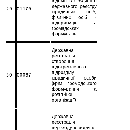
відомостях Єдиного
державного реєстру
29
01179
юридичних осіб,
фізичних осіб -
підприємців та
громадських
формувань
Державна
реєстрація
створення
відокремленого
підрозділу
30
00087
юридичної особи
(крім громадського
формування та
релігійної
організації)
Державна
реєстрація
переходу юридичної