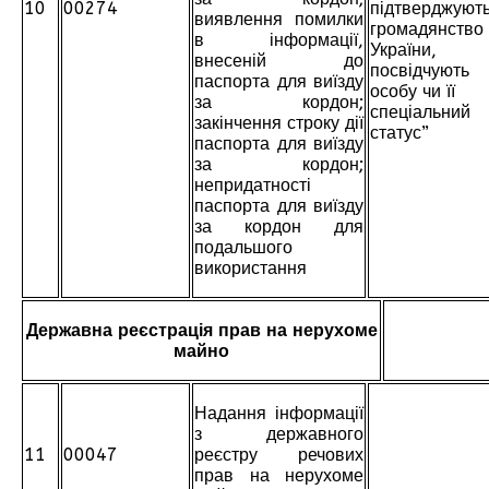
10
00274
підтверджуют
виявлення помилки
громадянство
в інформації,
України,
внесеній до
посвідчують
паспорта для виїзду
особу чи її
за кордон;
спеціальний
закінчення строку дії
статус”
паспорта для виїзду
за кордон;
непридатності
паспорта для виїзду
за кордон для
подальшого
використання
Державна реєстрація прав на нерухоме
майно
Надання інформації
з державного
11
00047
реєстру речових
прав на нерухоме