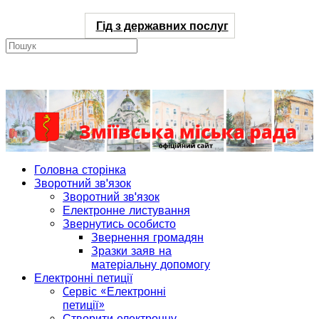
Гід з державних послуг
Головна сторінка
Зворотний зв'язок
Зворотний зв'язок
Електронне листування
Звернутись особисто
Звернення громадян
Зразки заяв на
матеріальну допомогу
Електронні петиції
Cервіс «Електронні
петиції»
Створити електронну