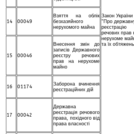
Взяття на облік
Закон України
14
00049
безхазяйного
“Про державн
нерухомого майна
реєстрацію
речових прав 
нерухоме май
Внесення змін до
та їх обтяжень
записів Державного
15
00046
реєстру речових
прав на нерухоме
майно
Заборона вчинення
16
01174
реєстраційних дій
Державна
реєстрація речового
17
00042
права, похідного від
права власності