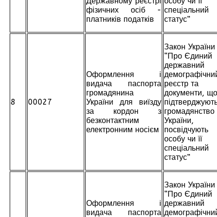
Державному реєстрі
особу чи її
фізичних осіб -
спеціальний
платників податків
статус”
Закон України
“Про Єдиний
державний
Оформлення і
демографічни
видача паспорта
реєстр та
громадянина
документи, щ
8
00027
України для виїзду
підтверджуют
за кордон з
громадянство
безконтактним
України,
електронним носієм
посвідчують
особу чи її
спеціальний
статус”
Закон України
“Про Єдиний
Оформлення і
державний
видача паспорта
демографічни