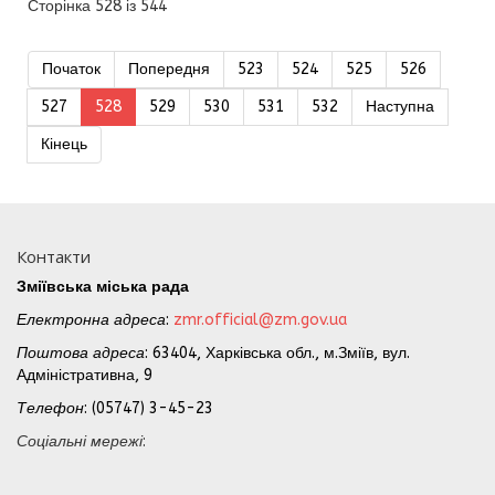
Сторінка 528 із 544
Початок
Попередня
523
524
525
526
527
528
529
530
531
532
Наступна
Кінець
Контакти
Зміївська міська рада
Електронна адреса
:
zmr.official@zm.gov.ua
Поштова адреса
: 63404, Харківська обл., м.Зміїв, вул.
Адміністративна, 9
Телефон
: (05747) 3-45-23
Соціальні мережі
: