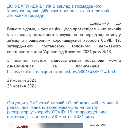
ДО УВАГИ КЕРІВНИКІВ закладів громадського
харчування, які здійснюють діяльність на території
Зміївської громади!
Доводимо до
Вашого відома, інформацію щодо протиепідемічних заходів
у закладах громадського харчування на період карантину у
зв’язку з поширенням коронавірусної хвороби COVID-19,
затверджених постановою головного державного
санітарного лікаря України від 6 жовтня 2021 року №13.
З повним текстом вищезазначеної постанови можна
ознайомитися за посиланням -
https://zakon.rada.gov.ua/rada/show/v0013488-21#Text
29 жовтня 2021
29 жовтня 2021
Ситуація у Зміївській міській і Слобожанській селищній
радах, пов'язана із захворюваністю на гостру
респіраторну хворобу COVID-19 та проведенням
вакцинації, станом на 28 жовтня 2021 року
Загалом