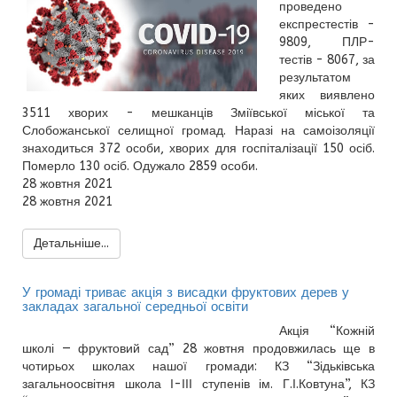
проведено
експрестестів -
9809, ПЛР-
тестів - 8067, за
результатом
яких виявлено
3511 хворих - мешканців Зміївської міської та
Слобожанської селищної громад. Наразі на самоізоляції
знаходиться 372 особи, хворих для госпіталізації 150 осіб.
Померло 130 осіб. Одужало 2859 особи.
28 жовтня 2021
28 жовтня 2021
Детальніше...
У громаді триває акція з висадки фруктових дерев у
закладах загальної середньої освіти
Акція “Кожній
школі — фруктовий сад” 28 жовтня продовжилась ще в
чотирьох школах нашої громади: КЗ “Зідьківська
загальноосвітня школа І-ІІІ ступенів ім. Г.І.Ковтуна”, КЗ