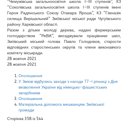
“Чемужівська загальноосвітня школа І-ІІІ ступенів”, КЗ
“Соколівська загальноосвітня школа І-ІІІ ступенів імені
Героя Радянського Союзу Отакара Яроша”, КЗ “Гімназія
селища Вирішальний” Зміївської міської ради Чугуївського
району Харківської області.
Разом з дітьми молоді дерева, надані фермерським
господарством “РеВіК”, висаджували працівники шкіл,
Зміївський міський голова Павло Голодніков, старости
відповідних старостинських округів та члени виконавчого
комітету міськради.
28 жовтня 2021
28 жовтня 2021
Оголошення
У Змієві відбулись заходи з нагоди 77-ї річниці з Дня
визволення України від німецько-фашистських
загарбників
Оголошення
Матеріальна допомога мешканцям Зміївської
громади
Сторінка 358 із 544