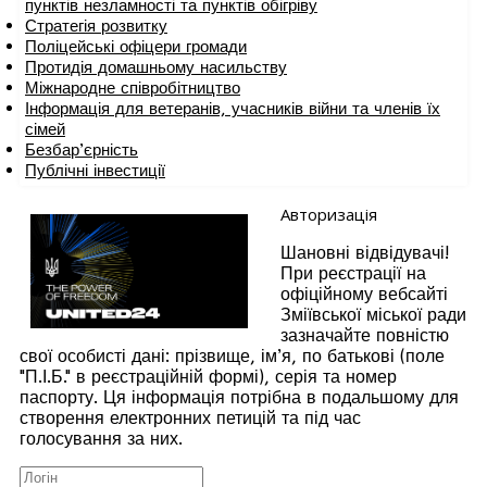
пунктів незламності та пунктів обігріву
Стратегія розвитку
Поліцейські офіцери громади
Протидія домашньому насильству
Міжнародне співробітництво
Інформація для ветеранів, учасників війни та членів їх
сімей
Безбар’єрність
Публічні інвестиції
Авторизація
Шановні відвідувачі!
При реєстрації на
офіційному вебсайті
Зміївської міської ради
зазначайте повністю
свої особисті дані: прізвище, ім’я, по батькові (поле
"П.І.Б." в реєстраційній формі), серія та номер
паспорту. Ця інформація потрібна в подальшому для
створення електронних петицій та під час
голосування за них.