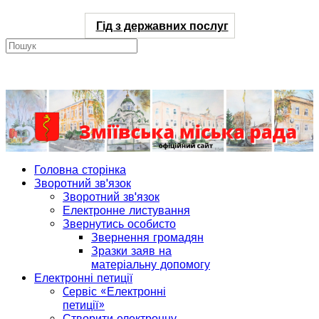
Гід з державних послуг
Головна сторінка
Зворотний зв'язок
Зворотний зв'язок
Електронне листування
Звернутись особисто
Звернення громадян
Зразки заяв на
матеріальну допомогу
Електронні петиції
Cервіс «Електронні
петиції»
Створити електронну