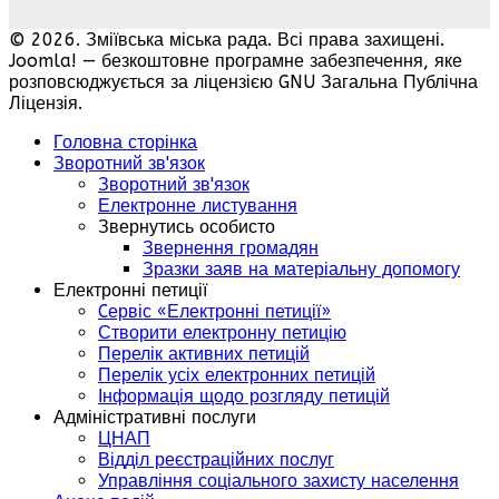
© 2026. Зміївська міська рада. Всі права захищені.
Joomla! — безкоштовне програмне забезпечення, яке
розповсюджується за ліцензією GNU Загальна Публічна
Ліцензія.
Головна сторінка
Зворотний зв'язок
Зворотний зв'язок
Електронне листування
Звернутись особисто
Звернення громадян
Зразки заяв на матеріальну допомогу
Електронні петиції
Cервіс «Електронні петиції»
Створити електронну петицію
Перелік активних петицій
Перелік усіх електронних петицій
Інформація щодо розгляду петицій
Адміністративні послуги
ЦНАП
Відділ реєстраційних послуг
Управління соціального захисту населення