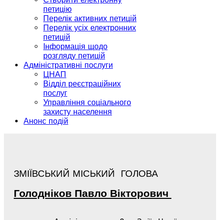
петицію
Перелік активних петицій
Перелік усіх електронних
петицій
Інформація щодо
розгляду петицій
Адміністративні послуги
ЦНАП
Відділ реєстраційних
послуг
Управління соціального
захисту населення
Анонс подій
ЗМІЇВСЬКИЙ МІСЬКИЙ ГОЛОВА
Голодніков
Павло
Вікторович