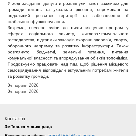
У ході засідання депутати розглянули пакет важливих для
громади питань та ухвалили рішення, спрямовані на
подальший розвиток території та забезпечення її
стабільного функціонування.
Зокрема, внесено зміни до низки місцевих програм у
сферах соціального захисту, житлово-комунального
господарства, підтримки закладів охорони здоров’я, спорту,
оборонного напрямку та розвитку інфраструктури. Також
розглянуто бюджетні, земельні питання, питання
комунальної власності та впорядкування об’єктів топоніміки.
Продовжуємо працювати над тим, щоб рішення місцевого
самоврядування відповідали актуальним потребам жителів
та розвитку громади.
04 червня 2026
04 червня 2026
Контакти
Зміївська міська рада
Електронна адреса
:
zmr.official@zm.gov.ua