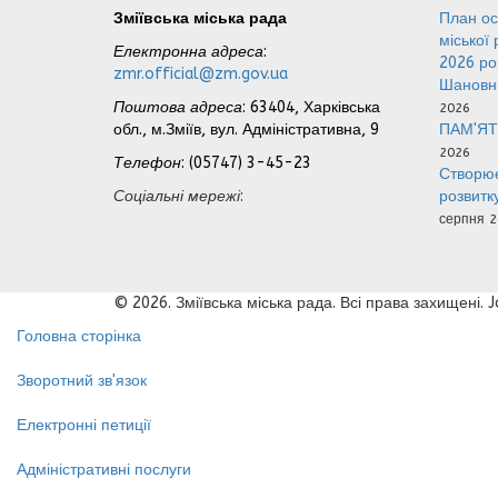
Зміївська міська рада
План ос
міської
Електронна адреса
:
2026 р
zmr.official@zm.gov.ua
Шановні
Поштова адреса
: 63404, Харківська
2026
обл., м.Зміїв, вул. Адміністративна, 9
ПАМ'ЯТ
2026
Телефон
: (05747) 3-45-23
Створює
Соціальні мережі
:
розвитк
серпня 2
© 2026. Зміївська міська рада. Всі права захищені.
Головна сторінка
Зворотний зв'язок
Електронні петиції
Адміністративні послуги