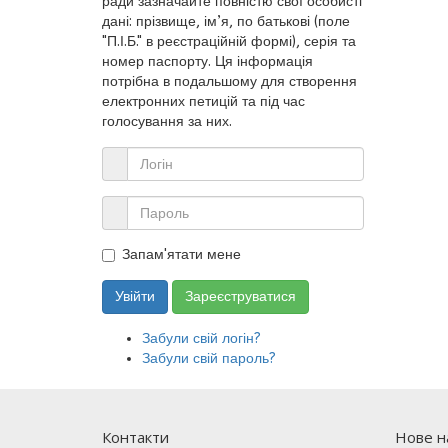
ради зазначайте повністю свої особисті
дані: прізвище, ім’я, по батькові (поле
"П.І.Б." в реєстраційній формі), серія та
номер паспорту. Ця інформація
потрібна в подальшому для створення
електронних петицій та під час
голосування за них.
Запам'ятати мене
Увійти
Зареєструватися
Забули свій логін?
Забули свій пароль?
Контакти
Нове на