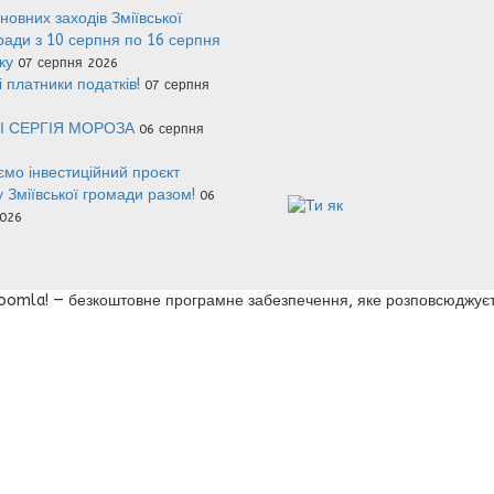
новних заходів Зміївської
 ради з 10 серпня по 16 серпня
оку
07 серпня 2026
 платники податків!
07 серпня
І СЕРГІЯ МОРОЗА
06 серпня
мо інвестиційний проєкт
у Зміївської громади разом!
06
026
 Joomla! — безкоштовне програмне забезпечення, яке розповсюджуєт