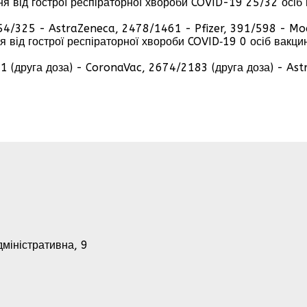
ня від гострої респіраторної хвороби COVID-19 25/32 осіб
54/325 - AstraZeneca, 2478/1461 - Pfizer, 391/598 - Mo
від гострої респіраторної хвороби COVID‑19 0 осіб вакци
61 (друга доза) - CoronaVac, 2674/2183 (друга доза) - Ast
дміністративна, 9