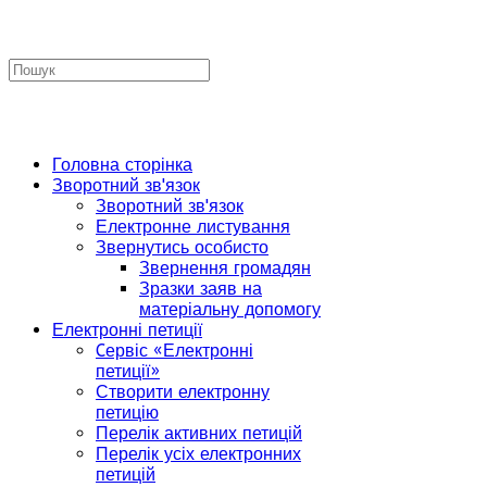
Головна сторінка
Зворотний зв'язок
Зворотний зв'язок
Електронне листування
Звернутись особисто
Звернення громадян
Зразки заяв на
матеріальну допомогу
Електронні петиції
Cервіс «Електронні
петиції»
Створити електронну
петицію
Перелік активних петицій
Перелік усіх електронних
петицій