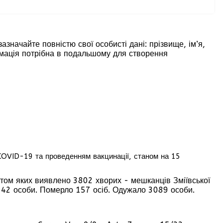
зазначайте повністю свої особисті дані: прізвище, ім’я,
формація потрібна в подальшому для створення
у COVID-19 та проведенням вакцинації, станом на 15
атом яких виявлено 3802 хворих - мешканців Зміївської
ї 142 особи. Померло 157 осіб. Одужало 3089 особи.