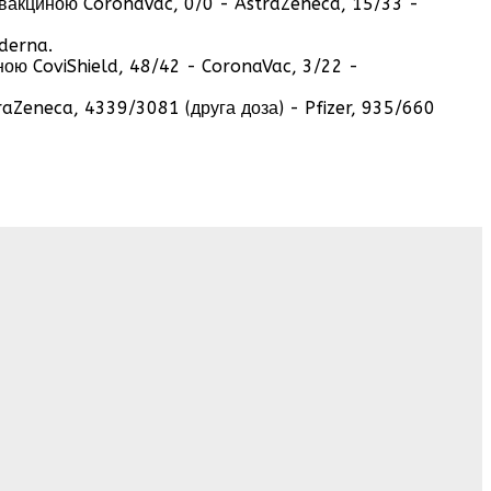
 вакциною CoronaVac, 0/0 - AstraZeneca, 15/33 -
derna.
ною CoviShield, 48/42 - CoronaVac, 3/22 -
raZeneca, 4339/3081 (друга доза) - Pfizer, 935/660