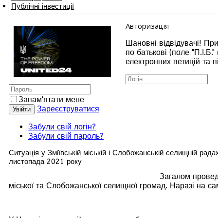
Публічні інвестиції
Авторизація
Шановні відвідувачі! При
по батькові (поле "П.І.Б
електронних петицій та п
Запам'ятати мене
Зареєструватися
Увійти
Забули свій логін?
Забули свій пароль?
Ситуація у Зміївській міській і Слобожанській селищній рад
листопада 2021 року
Загалом провед
міської та Слобожанської селищної громад. Наразі на са