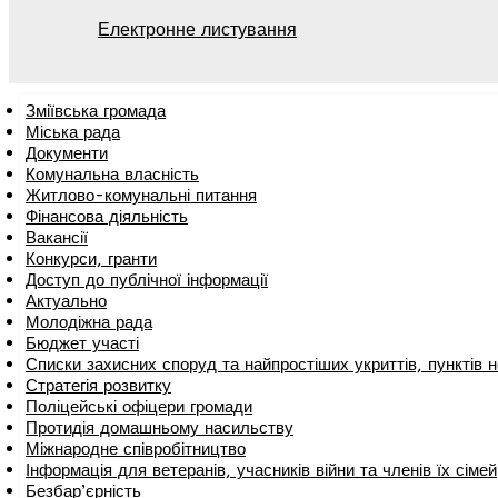
Електронне листування
Зміївська громада
Міська рада
Документи
Комунальна власність
Житлово-комунальні питання
Фінансова діяльність
Вакансії
Конкурси, гранти
Доступ до публічної інформації
Актуально
Молодіжна рада
Бюджет участі
Списки захисних споруд та найпростіших укриттів, пунктів не
Стратегія розвитку
Поліцейські офіцери громади
Протидія домашньому насильству
Міжнародне співробітництво
Інформація для ветеранів, учасників війни та членів їх сімей
Безбар’єрність