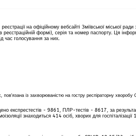
 реєстрації на офіційному вебсайті Зміївської міської ради 
." в реєстраційній формі), серія та номер паспорту. Ця ін
ід час голосування за них.
ах, пов'язана із захворюваністю на гостру респіраторну хвороб
ено експрестестів - 9861, ПЛР-тестів - 8617, за результ
моізоляції знаходиться 414 осіб, хворих для госпіталізаці