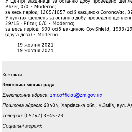
У Центрі вакцинації за останню добу проведено щепл
Pfizer, 0/0 - Moderna;
за весь період: 1205/1057 осіб вакциною CoronaVac, 3
У пунктах щеплень за останню добу проведено щеплення
39/15 ‑ Pfizer, 0/0 - Moderna;
за весь період: 500 осіб вакциною CoviShield, 1933/1
(друга доза) - Moderna.
19 жовтня 2021
19 жовтня 2021
Контакти
Зміївська міська рада
Електронна адреса
:
zmr.official@zm.gov.ua
Поштова адреса
: 63404, Харківська обл., м.Зміїв, вул. А
Телефон
: (05747) 3-45-23
Соціальні мережі
: