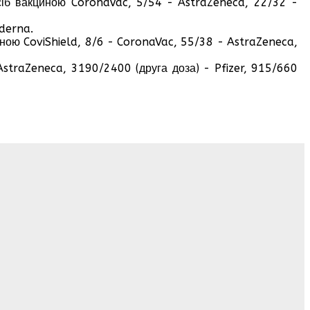
сіб вакциною CoronaVac, 5/54 - AstraZeneca, 22/32 -
derna.
ною CoviShield, 8/6 - CoronaVac, 55/38 - AstraZeneca,
AstraZeneca, 3190/2400 (друга доза) - Pfizer, 915/660