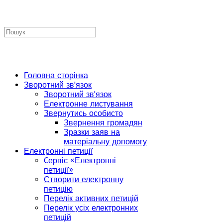
Головна сторінка
Зворотний зв'язок
Зворотний зв'язок
Електронне листування
Звернутись особисто
Звернення громадян
Зразки заяв на
матеріальну допомогу
Електронні петиції
Cервіс «Електронні
петиції»
Створити електронну
петицію
Перелік активних петицій
Перелік усіх електронних
петицій