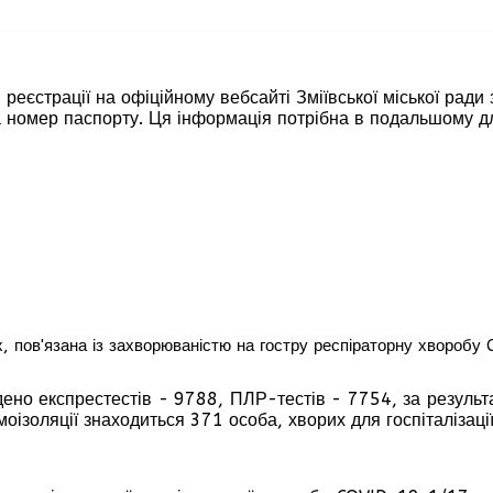
 реєстрації на офіційному вебсайті Зміївської міської ради 
я та номер паспорту. Ця інформація потрібна в подальшому д
ах, пов'язана із захворюваністю на гостру респіраторну хвороб
ено експрестестів - 9788, ПЛР-тестів - 7754, за результ
моізоляції знаходиться 371 особа, хворих для госпіталізац