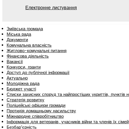
Електронне листування
Зміївська громада
Міська рада
Документи
Комунальна власність
Житлово-комунальні питання
Фінансова діяльність
Вакансії
Конкурси, гранти
Доступ до публічної інформації
Актуально
Молодіжна рада
Бюджет участі
Списки захисних споруд та найпростіших укриттів, пунктів не
Стратегія розвитку
Поліцейські офіцери громади
Протидія домашньому насильству
Міжнародне співробітництво
Інформація для ветеранів, учасників війни та членів їх сімей
Безбар’єрність