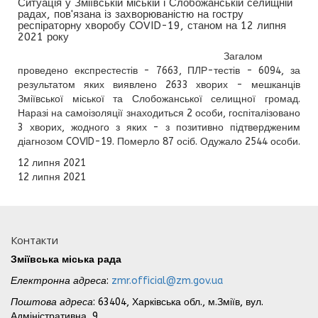
Ситуація у Зміївській міській і Слобожанській селищній
радах, пов'язана із захворюваністю на гостру
респіраторну хворобу COVID-19, станом на 12 липня
2021 року
Загалом
проведено експрестестів - 7663, ПЛР-тестів - 6094, за
результатом яких виявлено 2633 хворих - мешканців
Зміївської міської та Слобожанської селищної громад.
Наразі на самоізоляції знаходиться 2 особи, госпіталізовано
3 хворих, жодного з яких - з позитивно підтвердженим
діагнозом COVID-19. Померло 87 осіб. Одужало 2544 особи.
12 липня 2021
12 липня 2021
Контакти
Зміївська міська рада
Електронна адреса
:
zmr.official@zm.gov.ua
Поштова адреса
: 63404, Харківська обл., м.Зміїв, вул.
Адміністративна, 9