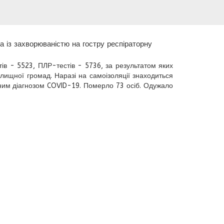
на із захворюваністю на гостру респіраторну
ів - 5523, ПЛР-тестів - 5736, за результатом яких
лищної громад. Наразі на самоізоляції знаходиться
женим діагнозом COVID-19. Померло 73 осіб. Одужало