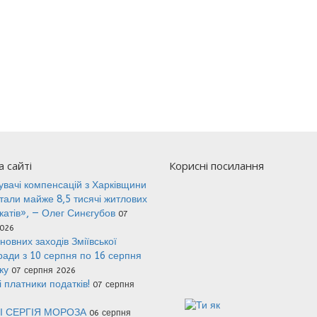
 сайті
Корисні посилання
вачі компенсацій з Харківщини
тали майже 8,5 тисячі житлових
катів», — Олег Синєгубов
07
026
новних заходів Зміївської
 ради з 10 серпня по 16 серпня
оку
07 серпня 2026
 платники податків!
07 серпня
І СЕРГІЯ МОРОЗА
06 серпня