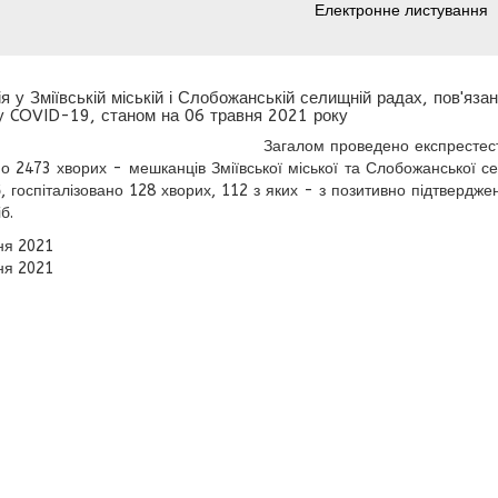
Електронне листування
я у Зміївській міській і Слобожанській селищній радах, пов'яза
у COVID-19, станом на 06 травня 2021 року
Загалом проведено експрестест
о 2473 хворих - мешканців Зміївської міської та Слобожанської се
б, госпіталізовано 128 хворих, 112 з яких - з позитивно підтверд
б.
ня 2021
ня 2021