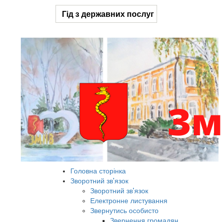
Гід з державних послуг
Головна сторінка
Зворотний зв'язок
Зворотний зв'язок
Електронне листування
Звернутись особисто
Звернення громадян