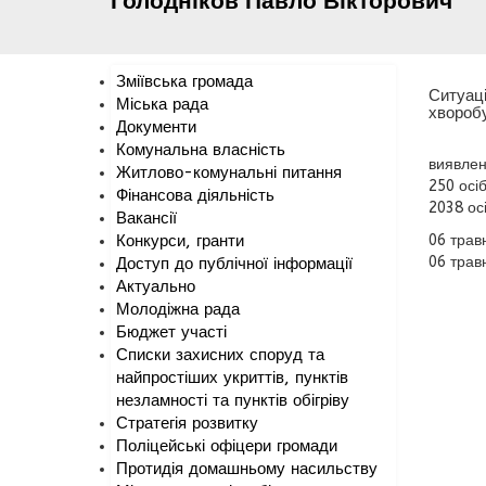
Голодніков
Павло
Вікторович
Зміївська громада
Ситуаці
Міська рада
хвороб
Документи
Комунальна власність
виявлен
Житлово-комунальні питання
250 осі
Фінансова діяльність
2038 осі
Вакансії
Конкурси, гранти
06 трав
06 трав
Доступ до публічної інформації
Актуально
Молодіжна рада
Бюджет участі
Списки захисних споруд та
найпростіших укриттів, пунктів
незламності та пунктів обігріву
Стратегія розвитку
Поліцейські офіцери громади
Протидія домашньому насильству