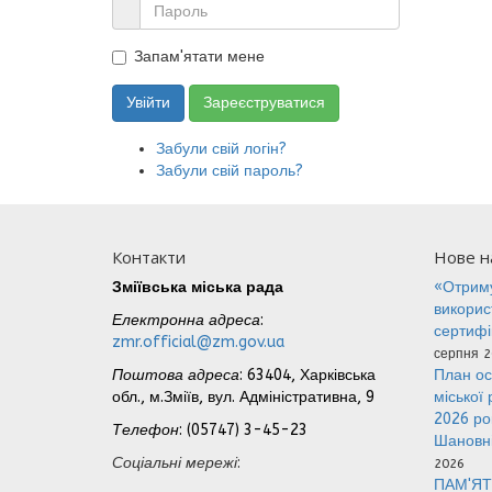
Запам'ятати мене
Увійти
Зареєструватися
Забули свій логін?
Забули свій пароль?
Контакти
Нове на
Зміївська міська рада
«Отриму
викорис
Електронна адреса
:
сертифі
zmr.official@zm.gov.ua
серпня 2
Поштова адреса
: 63404, Харківська
План ос
обл., м.Зміїв, вул. Адміністративна, 9
міської
2026 р
Телефон
: (05747) 3-45-23
Шановні
Соціальні мережі
:
2026
ПАМ'ЯТ