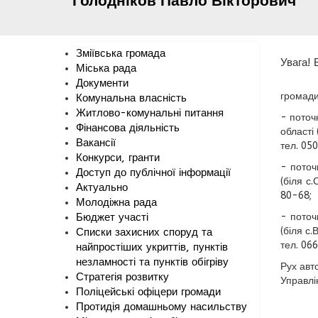
Голодніков
Павло
Вікторович
Зміївська громада
Увага!
Міська рада
Документи
громади
Комунальна власність
Житлово-комунальні питання
- поточ
Фінансова діяльність
області
Вакансії
тел. 05
Конкурси, гранти
- поточ
Доступ до публічної інформації
(біля с
Актуально
80-68;
Молодіжна рада
Бюджет участі
- поточ
(біля с
Списки захисних споруд та
тел. 06
найпростіших укриттів, пунктів
незламності та пунктів обігріву
Рух авт
Стратегія розвитку
Управлі
Поліцейські офіцери громади
Протидія домашньому насильству