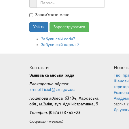
Запам'ятати мене
Увійти
Зареєструватися
Забули свій логін?
Забули свій пароль?
Контакти
Нове на
Зміївська міська рада
Твої пр
Шановні
Електронна адреса
:
територ
zmr.official@zm.gov.ua
Розпоча
Поштова адреса
: 63404, Харківська
Академі
обл., м.Зміїв, вул. Адміністративна, 9
серпня 2
До уваги
Телефон
: (05747) 3-45-23
Соціальні мережі
: