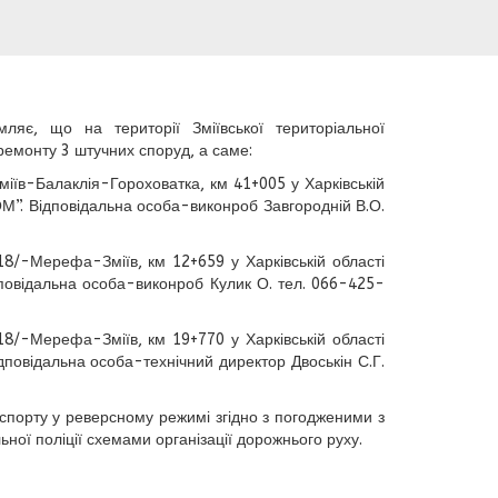
мляє, що на території Зміївської територіальної
ремонту 3 штучних споруд, а саме:
іїв-Балаклія-Гороховатка, км 41+005 у Харківській
”. Відповідальна особа-виконроб Завгородній В.О.
8/-Мерефа-Зміїв, км 12+659 у Харківській області
повідальна особа-виконроб Кулик О. тел. 066-425-
8/-Мерефа-Зміїв, км 19+770 у Харківській області
повідальна особа-технічний директор Двоськін С.Г.
спорту у реверсному режимі згідно з погодженими з
ьної поліції схемами організації дорожнього руху.