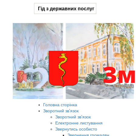
Гід з державних послуг
Головна сторінка
Зворотний зв'язок
Зворотний зв'язок
Електронне листування
Звернутись особисто
Звернення громадян