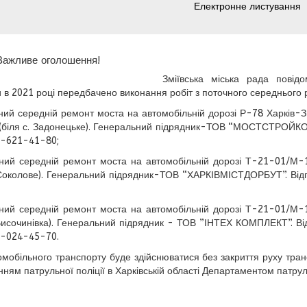
Електронне листування
 Важливе оголошення!
Зміївська міська рада повідо
 в 2021 році передбачено виконання робіт з поточного середнього 
ний середній ремонт моста на автомобільній дорозі Р-78 Харків-Зм
 (біля с. Задонецьке). Генеральний підрядник-ТОВ “МОСТСТРОЙКОМ
0-621-41-80;
ний середній ремонт моста на автомобільній дорозі Т-21-01/М-1
.Соколове). Генеральний підрядник-ТОВ “ХАРКІВМІСТДОРБУТ”. Від
ний середній ремонт моста на автомобільній дорозі Т-21-01/М-1
.Височинівка). Генеральний підрядник - ТОВ ”ІНТЕХ КОМПЛЕКТ”. Від
6-024-45-70.
омобільного транспорту буде здійснюватися без закриття руху тран
нням патрульної поліції в Харківській області Департаментом патрул