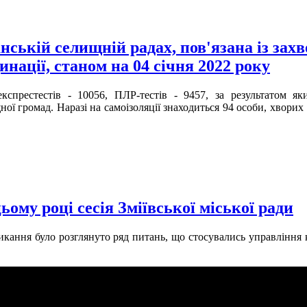
анській селищній радах, пов'язана із зах
нації, станом на 04 січня 2022 року
кспрестестів - 10056, ПЛР-тестів - 9457, за результатом як
ої громад. Наразі на самоізоляції знаходиться 94 особи, хворих 
ьому році сесія Зміївської міської ради
скликання було розглянуто ряд питань, що стосувались управлінн