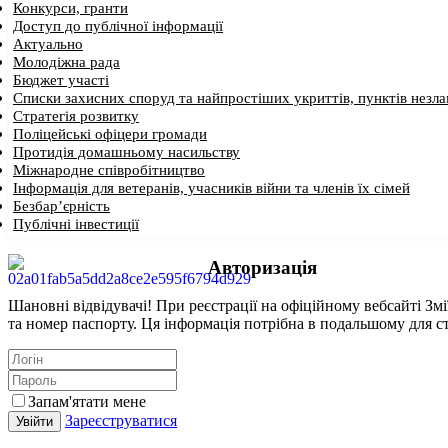
Конкурси, гранти
Доступ до публічної інформації
Актуально
Молодіжна рада
Бюджет участі
Списки захисних споруд та найпростіших укриттів, пунктів незлам
Стратегія розвитку
Поліцейські офіцери громади
Протидія домашньому насильству
Міжнародне співробітництво
Інформація для ветеранів, учасників війни та членів їх сімей
Безбар’єрність
Публічні інвестиції
Авторизація
Шановні відвідувачі! При реєстрації на офіційному вебсайті Зміїв
та номер паспорту. Ця інформація потрібна в подальшому для ст
Запам'ятати мене
Зареєструватися
Увійти