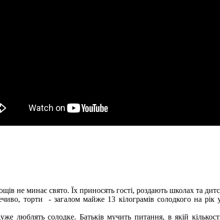
ощів не минає свято. Їх приносять гості, роздають школах та дит
чиво, торти - загалом майже 13 кілограмів солодкого на рік у
дуже люблять солодке. Батьків мучить питання, в якій кільк