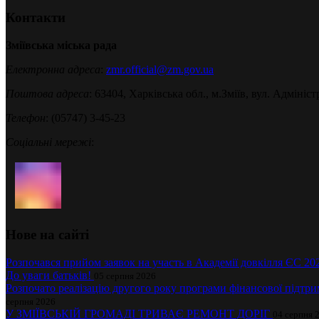
Контакти
Зміївська міська рада
Електронна адреса
:
zmr.official@zm.gov.ua
Поштова адреса
: 63404, Харківська обл., м.Зміїв, вул. Адмініст
Телефон
: (05747) 3-45-23
Соціальні мережі
:
Нове на сайті
Розпочався прийом заявок на участь в Академії довкілля ЄС 2
До уваги батьків!
05 серпня 2026
Розпочато реалізацію другого року програми фінансової підтр
серпня 2026
У ЗМІЇВСЬКІЙ ГРОМАДІ ТРИВАЄ РЕМОНТ ДОРІГ
04 серпня 