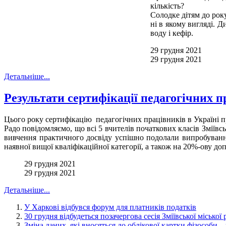
кількість?
Солодке дітям до рок
ні в якому вигляді. 
воду і кефір.
29 грудня 2021
29 грудня 2021
Детальніше...
Результати сертифікації педагогічних п
Цього року сертифікацію педагогічних працівників в Україні пр
Радо повідомляємо, що всі 5 вчителів початкових класів Зміївс
вивчення практичного досвіду успішно подолали випробуванн
наявної вищої кваліфікаційної категорії, а також на 20%-ову до
29 грудня 2021
29 грудня 2021
Детальніше...
У Харкові відбувся форум для платників податків
30 грудня відбудеться позачергова сесія Зміївської міської 
Зміна даних, які вносяться до облікової картки фізособи –