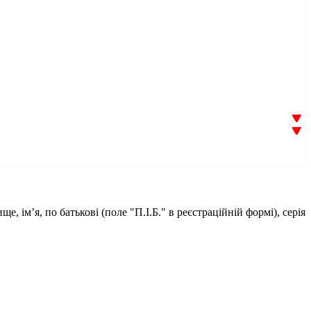
е, ім’я, по батькові (поле "П.І.Б." в реєстраційній формі), серія