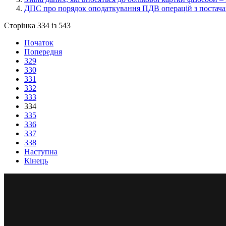
ДПС про порядок оподаткування ПДВ операцій з постача
Сторінка 334 із 543
Початок
Попередня
329
330
331
332
333
334
335
336
337
338
Наступна
Кінець