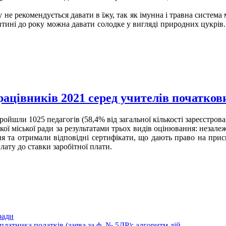
у не рекомендується давати в їжу, так як імунна і травна систем
Дитині до року можна давати солодке у вигляді природних цукрів
рацівників 2021 серед учителів початкови
ойшли 1025 педагогів (58,4% від загальної кількості зареєстрова
ької міської ради за результатами трьох видів оцінювання: незал
я та отримали відповідні сертифікати, що дають право на прис
плату до ставки заробітної плати.
ради
 платника податків (заява за ф. № 5ДР): алгоритм дій