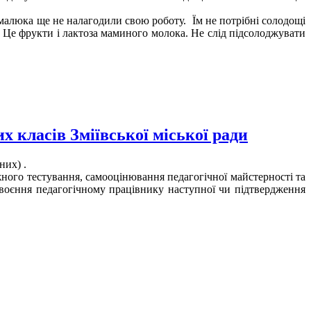
а малюка ще не налагодили свою роботу. Їм не потрібні солодощі
. Це фрукти і лактоза маминого молока. Не слід підсолоджувати
х класів Зміївської міської ради
них) .
ежного тестування, самооцінювання педагогічної майстерності та
воєння педагогічному працівнику наступної чи підтвердження